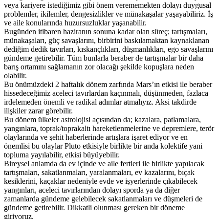
veya kariyere istediğimiz gibi önem verememekten dolayı duygusal
problemler, ikilemler, dengesizlikler ve münakaşalar yaşayabiliriz. İş
ve aile konularında huzursuzluklar yaşanabilir.
Bugünden itibaren haziranın sonuna kadar olan süreç; tartışmaları,
münakaşaları, güç savaşlarını, birbirini baskılamaktan kaynaklanan
dediğim dedik tavırları, kıskançlıkları, düşmanlıkları, ego savaşlarını
gündeme getirebilir. Tüm bunlarla beraber de tartışmalar bir daha
barış ortamını sağlamanın zor olacağı şekilde kopuşlara neden
olabilir.
Bu önümüzdeki 2 haftalık dönem zarfında Mars’ın etkisi ile beraber
hissedeceğimiz aceleci tavırlardan kaçınmalı, düşünmeden, fazlaca
irdelemeden önemli ve radikal adımlar atmalıyız. Aksi takdirde
ilişkiler zarar görebilir.
Bu dönem ülkeler astrolojisi açısından da; kazalara, patlamalara,
yangınlara, toprak/toprakaltı hareketlenmelerine ve depremlere, terör
olaylarında ve şehit haberlerinde artışlara işaret ediyor ve en
önemlisi bu olaylar Pluto etkisiyle birlikte bir anda kolektife yani
topluma yayılabilir, etkisi büyüyebilir.
Bireysel anlamda da ev içinde ve aile fertleri ile birlikte yapılacak
tartışmaları, sakatlanmaları, yaralanmaları, ev kazalarını, bıçak
kesiklerini, kaçaklar nedeniyle evde ve işyerlerinde çıkabilecek
yangınları, aceleci tavırlarından dolayı sporda ya da diğer
zamanlarda gündeme gelebilecek sakatlanmaları ve düşmeleri de
gündeme getirebilir. Dikkatli olunması gereken bir döneme
giriyoruz.