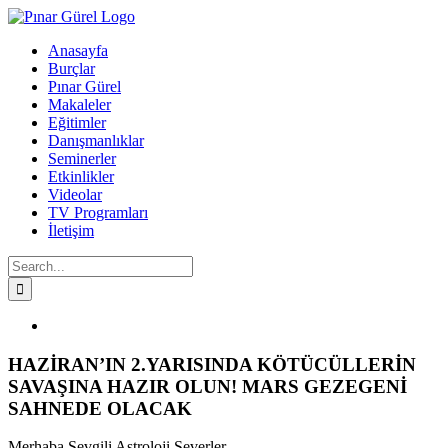
Skip
to
Anasayfa
content
Burçlar
Pınar Gürel
Makaleler
Eğitimler
Danışmanlıklar
Seminerler
Etkinlikler
Videolar
TV Programları
İletişim
Search
for:
Facebook
Twitter
Instagram
YouTube
View
Larger
Image
HAZİRAN’IN 2.YARISINDA KÖTÜCÜLLERİN
SAVAŞINA HAZIR OLUN! MARS GEZEGENİ
SAHNEDE OLACAK
Merhaba Sevgili Astroloji Severler,