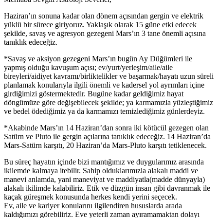
Haziran’ın sonuna kadar olan dönem açısından gergin ve elektrik
yüklü bir sürece giriyoruz. Yaklaşık olarak 15 güne etki edecek
şekilde, savaş ve agresyon gezegeni Mars’ın 3 tane önemli açısına
tanıklık edeceğiz.
*Savaş ve aksiyon gezegeni Mars’ın bugün Ay Düğümleri ile
yapmış olduğu kavuşum açısı; ev/yurt/yerleşim/aile/aile
bireyleri/aidiyet kavramı/birliktelikler ve başarmak/hayatı uzun süreli
planlamak konularıyla ilgili önemli ve kadersel yol ayrımları içine
girdiğimizi göstermektedir. Bugüne kadar geldiğimiz hayat
döngümüze göre değişebilecek şekilde; ya karmamızla yüzleştiğimiz
ve bedel ödediğimiz ya da karmamızı temizlediğimiz günlerdeyiz.
*Akabinde Mars’ın 14 Haziran’dan sonra iki kötücül gezegen olan
Satürn ve Pluto ile gergin açılarına tanıklık edeceğiz. 14 Haziran’da
Mars-Satürn karşıtı, 20 Haziran’da Mars-Pluto karşıtı tetiklenecek.
Bu süreç hayatın içinde bizi mantığımız ve duygularımız arasında
ikilemde kalmaya itebilir. Sahip olduklarımızla alakalı maddi ve
manevi anlamda, yani maneviyat ve maddiyatla(madde dünyayla)
alakalı ikilimde kalabiliriz. Etik ve düzgün insan gibi davranmak ile
kaçak güreşmek konusunda herkes kendi yerini seçecek.
Ev, aile ve kariyer konularını ilgilendiren hususlarda arada
kaldığımızı görebiliriz. Eve yeterli zaman ayıramamaktan dolayı