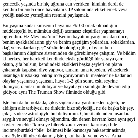
gencecik yaşında bir hiç uğruna can verirken, kiminin derdi de
kendini bir anda önce havaalanı CIP salonunda etiketlemek veya
yediği ıstakoz yemeğinin resmini paylaşmak.
Bu yaşıma kadar kimsenin hayatına %100 ortak olmadığım
müddetçe(ki bu mümkün değil) acımasız eleştiriler yapmamayı
öğrendim. Hz.Mevlana’nın “Benim hayatımı yargılamadan önce,
benim ayakkabılarımı giy ve benim geçtiğim yollardan, sokaklardan,
dağ ve ovalardan geç” sözünde olduğu gibi, olayları hep
başkalarının düşünce sisteminden de görebilmeye çalıştım. Ve bildim
ki herkes, her hareketi kendinde eksik gördüğü bir yaraya çare
olsun, şifa bulsun, kendindeki eksikleri başka şeyleri ön plana
çıkararak kapatsın diye yapıyor, tamam, ama tepeden, yükselerek,
insanlığa kuşbakışı baktığımda görüyorum ki maalesef ne kadar acı
olaylar yaşanırsa yaşansın, hayat 1-2 gün sonra eski seyrine
dönüyor, olanlar unutuluyor ve hayat aynı suniliğinde devam edip
gidiyor, aynı The Truman Show filminde olduğu gibi.
İşte tam da bu noktada, çıkış sağlamama yardım eden öğreti, ne
aldığım aile terbiyesi, ne dinlerin bize söylediği, ne de başka bir şey,
çıkışı sadece astrolojiyle bulabiliyorum. Çünkü ailemden insanlara
saygılı ve sevgili olmayı öğrendim, din denen kavram keza aynı şeyi
söyler temelde “kimseye bilerek zarar verme, karıncayı bile
incitme(burdaki “bile” kelimesi bile karıncaya hakarettir aslında,
ama öyle dilimize dolanmış işte ), kul hakkı yeme vs vs. Ama