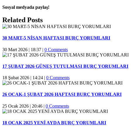
Sosyal medyada paylaş!
Facebook
Twitter
Reddit
LinkedIn
WhatsApp
Pinterest
Email
Related Posts
30 MART-5 NİSAN HAFTASI BURÇ YORUMLARI
30 Mart 2026 | 18:37
|
0 Comments
17 ŞUBAT 2026 GÜNEŞ TUTULMASI BURÇ YORUMLARI
18 Şubat 2026 | 14:24
|
0 Comments
26 OCAK-1 ŞUBAT 2026 HAFTASI BURÇ YORUMLARI
25 Ocak 2026 | 20:46
|
0 Comments
18 OCAK 2025 YENİ AYDA BURÇ YORUMLARI