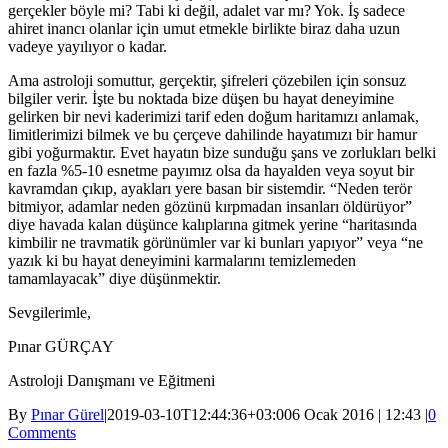
gerçekler böyle mi? Tabi ki değil, adalet var mı? Yok. İş sadece
ahiret inancı olanlar için umut etmekle birlikte biraz daha uzun
vadeye yayılıyor o kadar.
Ama astroloji somuttur, gerçektir, şifreleri çözebilen için sonsuz
bilgiler verir. İşte bu noktada bize düşen bu hayat deneyimine
gelirken bir nevi kaderimizi tarif eden doğum haritamızı anlamak,
limitlerimizi bilmek ve bu çerçeve dahilinde hayatımızı bir hamur
gibi yoğurmaktır. Evet hayatın bize sunduğu şans ve zorlukları belki
en fazla %5-10 esnetme payımız olsa da hayalden veya soyut bir
kavramdan çıkıp, ayakları yere basan bir sistemdir. “Neden terör
bitmiyor, adamlar neden gözünü kırpmadan insanları öldürüyor”
diye havada kalan düşünce kalıplarına gitmek yerine “haritasında
kimbilir ne travmatik görünümler var ki bunları yapıyor” veya “ne
yazık ki bu hayat deneyimini karmalarını temizlemeden
tamamlayacak” diye düşünmektir.
Sevgilerimle,
Pınar GÜRÇAY
Astroloji Danışmanı ve Eğitmeni
By
Pınar Gürel
|
2019-03-10T12:44:36+03:00
6 Ocak 2016 | 12:43
|
0
Comments