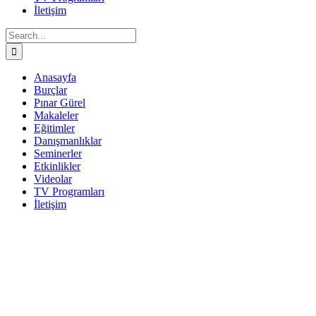
İletişim
Search
for:
Anasayfa
Burçlar
Pınar Gürel
Makaleler
Eğitimler
Danışmanlıklar
Seminerler
Etkinlikler
Videolar
TV Programları
İletişim
Facebook
Twitter
Instagram
YouTube