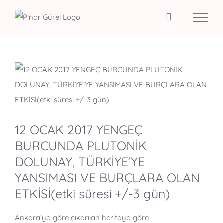
Skip
to
content
View
Larger
Image
12 OCAK 2017 YENGEÇ
BURCUNDA PLUTONİK
DOLUNAY, TÜRKİYE’YE
YANSIMASI VE BURÇLARA OLAN
ETKİSİ(etki süresi +/-3 gün)
Ankara’ya göre çıkarılan haritaya göre