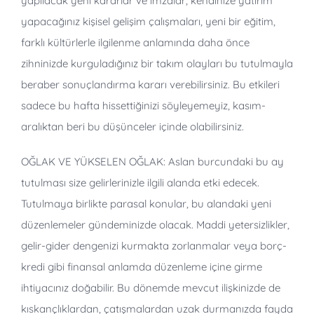
yapılacak yeni kararlar ve imzalar, kendinize yatırım
yapacağınız kişisel gelişim çalışmaları, yeni bir eğitim,
farklı kültürlerle ilgilenme anlamında daha önce
zihninizde kurguladığınız bir takım olayları bu tutulmayla
beraber sonuçlandırma kararı verebilirsiniz. Bu etkileri
sadece bu hafta hissettiğinizi söyleyemeyiz, kasım-
aralıktan beri bu düşünceler içinde olabilirsiniz.
OĞLAK VE YÜKSELEN OĞLAK: Aslan burcundaki bu ay
tutulması size gelirlerinizle ilgili alanda etki edecek.
Tutulmaya birlikte parasal konular, bu alandaki yeni
düzenlemeler gündeminizde olacak. Maddi yetersizlikler,
gelir-gider dengenizi kurmakta zorlanmalar veya borç-
kredi gibi finansal anlamda düzenleme içine girme
ihtiyacınız doğabilir. Bu dönemde mevcut ilişkinizde de
kıskançlıklardan, çatışmalardan uzak durmanızda fayda