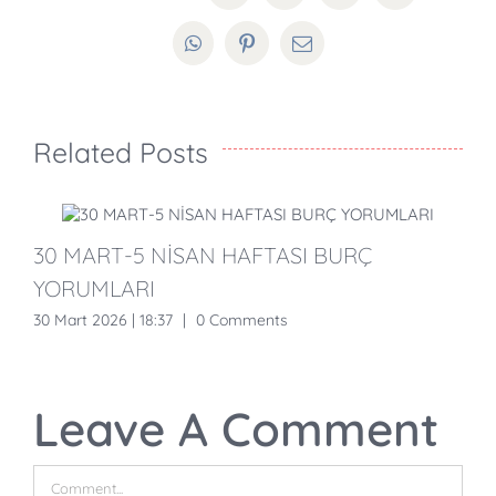
WhatsApp
Pinterest
Email
Related Posts
30 MART-5 NİSAN HAFTASI BURÇ
YORUMLARI
30 Mart 2026 | 18:37
|
0 Comments
1
Leave A Comment
Comment