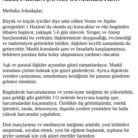
Merhaba Arkadaşlar,
Büyük ve küçük iyiciller diye tabir edilen Venüs ve Jüpiter
gezegenleri 1 Haziran’da olumlu açı kuracaklar ve etki bugünden
itibaren başlıyor, yaklaşık 5-6 gün sürecek. Yengeç ve Akrep
burçlarındaki bu yerleşim; ilişkilerimizde duygusallığı, evcimenliği
ve mahremiyeti getirmekle birlikte, ilişkilere keyifli zamanlarda da
getirecektir. Maddi konularda şans ve fırsatlarla karşılaşmamıza,
beklenen paralara daha kolay ulaşmamıza yardımcı olacaktır.
Aşk ve parasal ilişkiler açısından güzel zamanlardayız. Maddi
sorunlara çözüm bulmak için güzel günlerdeyiz. Ayrıca ilişkilerin
yeniden canlanması, umudumuzu kestiğimiz bir paranın gündeme
gelmesi mümkün.
Bugünlerde harcamalarımız ve yeme-içme isteğimiz de yükselebilir,
para geldiği gibi gidebilir J O nedenle heyecana kapılıp aşırı
harcamalardan kaçınmalıyız. Özellikle dış görünüşümüz, estetik
işlemleri, moda, dekorasyon, dışarıda yenilen yemeklere bu hafta
yüksek harcamalar yapabiliriz.
Dini inançlarımız ve meditasyon isteğimiz artabilir, yeni kültürleri
araştırmak, seyahat etmek, yeni bir eğitime başlamak, topluma bir
şeyler sunmak için çok güzel enerjiler barındırır.