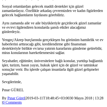
Sosyal ortamlardan gelecek maddi destekler için güzel
zamanlardayız. Özellikle arkadaş çevremizden ve kadın figürlerden
gelecek bağlantıların faydasını görebiliriz.
Aynı zamanda aile ve aile büyükleriyle geçirilecek güzel zamanlar
ve ev/evi ilgilendiren konularda şanslı etkiler alacağımız
günlerdeyiz.
Yengeç/Akrep burçlarında gerçekleşen bu görünüm hamilelik ve ev
haberlerini arttıracağı gibi, kredilendirme gibi finansman
destekleriyle birlikte ev/arsa yatırım kararlarını gündeme getirebilir,
miras konularının hareketlenmesini sağlar.
Seyahatler, eğitimler, üniversitelere bağlı konular, yurtdışı bağlantılı
işler, turizm, basın yayın, hukuk işleri için de güzel ve tatminkar
sonuçlar verir. Bu işlerde çalışan insanlarla ilgili güzel gelişmeler
yaşanabilir.
Sevgilerimle,
Pınar GÜREL
By
Pınar Gürel
|
2019-03-11T18:48:45+03:00
30 Mayıs 2018 | 13:28
|
0 Comments