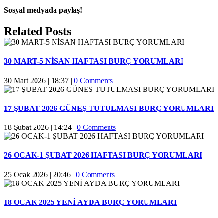
Sosyal medyada paylaş!
Facebook
Twitter
Reddit
LinkedIn
WhatsApp
Pinterest
Email
Related Posts
30 MART-5 NİSAN HAFTASI BURÇ YORUMLARI
30 Mart 2026 | 18:37
|
0 Comments
17 ŞUBAT 2026 GÜNEŞ TUTULMASI BURÇ YORUMLARI
18 Şubat 2026 | 14:24
|
0 Comments
26 OCAK-1 ŞUBAT 2026 HAFTASI BURÇ YORUMLARI
25 Ocak 2026 | 20:46
|
0 Comments
18 OCAK 2025 YENİ AYDA BURÇ YORUMLARI