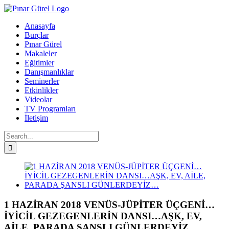
Skip
to
Anasayfa
content
Burçlar
Pınar Gürel
Makaleler
Eğitimler
Danışmanlıklar
Seminerler
Etkinlikler
Videolar
TV Programları
İletişim
Search
for:
Facebook
Twitter
Instagram
YouTube
View
Larger
Image
1 HAZİRAN 2018 VENÜS-JÜPİTER ÜÇGENİ…
İYİCİL GEZEGENLERİN DANSI…AŞK, EV,
AİLE, PARADA ŞANSLI GÜNLERDEYİZ…