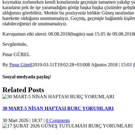
koymakta zorlanırken kendi konularında geçmişin tamamen yakılıp yeni 
kararların pek de işe yaramadığını görüp başka başka çözümler geliştire
aldığımızı görebiliriz. Merkür bu pozisyonla birlikte Güneş tarafından 
harekette olduğunu unutmamalıyız. Geçmiş, geçmişle bağlantılı kişiler
olabileceğimizi de unutmamalıyız.
Kavuşumun etki süresi: 08.08.2018(bugün) saat 15.05 ile 09.08.2018(y
Sevgilerimle,
Pınar GÜREL
By
Pınar Gürel
|
2019-03-11T19:02:28+03:00
8 Ağustos 2018 | 15:03
|
Sosyal medyada paylaş!
Facebook
Twitter
Reddit
LinkedIn
WhatsApp
Pinterest
Email
Related Posts
30 MART-5 NİSAN HAFTASI BURÇ YORUMLARI
30 Mart 2026 | 18:37
|
0 Comments