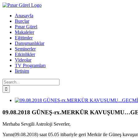
Skip
to
Anasayfa
content
Burçlar
Pınar Gürel
Makaleler
Eğitimler
Danışmanlıklar
Seminerler
Etkinlikler
Videolar
TV Programları
İletişim
Search
for:
Facebook
Twitter
Instagram
YouTube
View
Larger
Image
09.08.2018 GÜNEŞ-rx.MERKÜR KAVUŞUMU…GE
Merhaba Sevgili Astroloji Severler,
Yarın(09.08.2018) saat 05.05 itibariyle geri Merkür ile Güneş kavuşu