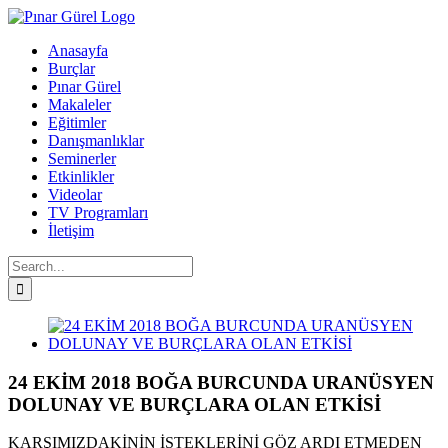
Skip
to
Anasayfa
content
Burçlar
Pınar Gürel
Makaleler
Eğitimler
Danışmanlıklar
Seminerler
Etkinlikler
Videolar
TV Programları
İletişim
Search
for:
Facebook
Twitter
Instagram
YouTube
View
Larger
Image
24 EKİM 2018 BOĞA BURCUNDA URANÜSYEN
DOLUNAY VE BURÇLARA OLAN ETKİSİ
KARŞIMIZDAKİNİN İSTEKLERİNİ GÖZ ARDI ETMEDEN