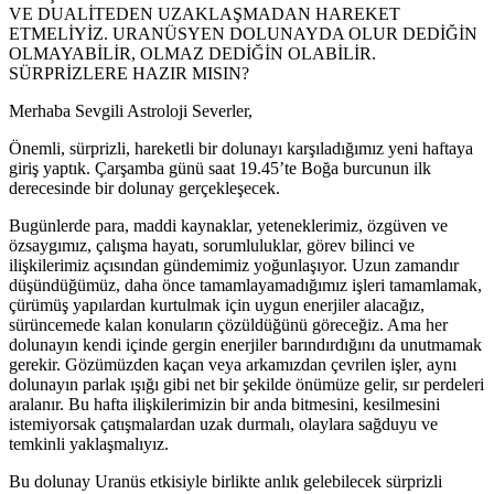
VE DUALİTEDEN UZAKLAŞMADAN HAREKET
ETMELİYİZ. URANÜSYEN DOLUNAYDA OLUR DEDİĞİN
OLMAYABİLİR, OLMAZ DEDİĞİN OLABİLİR.
SÜRPRİZLERE HAZIR MISIN?
Merhaba Sevgili Astroloji Severler,
Önemli, sürprizli, hareketli bir dolunayı karşıladığımız yeni haftaya
giriş yaptık. Çarşamba günü saat 19.45’te Boğa burcunun ilk
derecesinde bir dolunay gerçekleşecek.
Bugünlerde para, maddi kaynaklar, yeteneklerimiz, özgüven ve
özsaygımız, çalışma hayatı, sorumluluklar, görev bilinci ve
ilişkilerimiz açısından gündemimiz yoğunlaşıyor. Uzun zamandır
düşündüğümüz, daha önce tamamlayamadığımız işleri tamamlamak,
çürümüş yapılardan kurtulmak için uygun enerjiler alacağız,
sürüncemede kalan konuların çözüldüğünü göreceğiz. Ama her
dolunayın kendi içinde gergin enerjiler barındırdığını da unutmamak
gerekir. Gözümüzden kaçan veya arkamızdan çevrilen işler, aynı
dolunayın parlak ışığı gibi net bir şekilde önümüze gelir, sır perdeleri
aralanır. Bu hafta ilişkilerimizin bir anda bitmesini, kesilmesini
istemiyorsak çatışmalardan uzak durmalı, olaylara sağduyu ve
temkinli yaklaşmalıyız.
Bu dolunay Uranüs etkisiyle birlikte anlık gelebilecek sürprizli