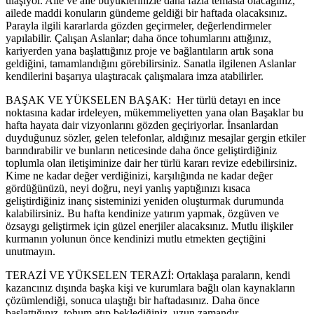
ulaşıyor. Aile ve aile büyüklerinizle daha fazla temasta olacağınız,
ailede maddi konuların gündeme geldiği bir haftada olacaksınız.
Parayla ilgili kararlarda gözden geçirmeler, değerlendirmeler
yapılabilir. Çalışan Aslanlar; daha önce tohumlarını attığınız,
kariyerden yana başlattığınız proje ve bağlantıların artık sona
geldiğini, tamamlandığını görebilirsiniz. Sanatla ilgilenen Aslanlar
kendilerini başarıya ulaştıracak çalışmalara imza atabilirler.
BAŞAK VE YÜKSELEN BAŞAK:
Her türlü detayı en ince
noktasına kadar irdeleyen, mükemmeliyetten yana olan Başaklar bu
hafta hayata dair vizyonlarını gözden geçiriyorlar. İnsanlardan
duyduğunuz sözler, gelen telefonlar, aldığınız mesajlar gergin etkiler
barındırabilir ve bunların neticesinde daha önce geliştirdiğiniz
toplumla olan iletişiminize dair her türlü kararı revize edebilirsiniz.
Kime ne kadar değer verdiğinizi, karşılığında ne kadar değer
gördüğünüzü, neyi doğru, neyi yanlış yaptığınızı kısaca
geliştirdiğiniz inanç sisteminizi yeniden oluşturmak durumunda
kalabilirsiniz. Bu hafta kendinize yatırım yapmak, özgüven ve
özsaygı geliştirmek için güzel enerjiler alacaksınız. Mutlu ilişkiler
kurmanın yolunun önce kendinizi mutlu etmekten geçtiğini
unutmayın.
TERAZİ VE YÜKSELEN TERAZİ: Ortaklaşa paraların, kendi
kazancınız dışında başka kişi ve kurumlara bağlı olan kaynakların
çözümlendiği, sonuca ulaştığı bir haftadasınız. Daha önce
başlattığınız, tohum atıp beklediğiniz, uzun zamandır