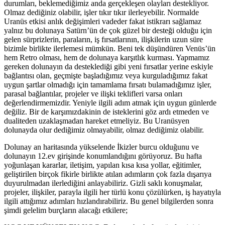
durumları, beklemediğimiz anda gerçekleşen olayları destekliyor.
Olmaz dediğiniz olabilir, işler tıkır tıkır ilerleyebilir. Normalde
Uranüs etkisi anlık değişimleri vadeder fakat istikrarı sağlamaz
yalnız bu dolunaya Satürn’ün de çok güzel bir desteği olduğu için
gelen sürprizlerin, paraların, iş fırsatlarının, ilişkilerin uzun süre
bizimle birlikte ilerlemesi mümkün. Beni tek düşündüren Venüs’ün
hem Retro olması, hem de dolunaya karşıtlık kurması. Yapmamız
gereken dolunayın da desteklediği gibi yeni fırsatlar yerine eskiyle
bağlantısı olan, geçmişte başladığımız veya kurguladığımız fakat
uygun şartlar olmadığı için tamamlama fırsatı bulamadığımız işler,
parasal bağlantılar, projeler ve ilişki teklifleri varsa onları
değerlendirmemizdir. Yeniyle ilgili adım atmak için uygun günlerde
değiliz. Bir de karşımızdakinin de isteklerini göz ardı etmeden ve
dualiteden uzaklaşmadan hareket etmeliyiz. Bu Uranüsyen
dolunayda olur dediğimiz olmayabilir, olmaz dediğimiz olabilir.
Dolunay an haritasında yükselende İkizler burcu olduğunu ve
dolunayın 12.ev girişinde konumlandığını görüyoruz. Bu hafta
yoğunlaşan kararlar, iletişim, yapılan kısa kısa yollar, eğitimler,
geliştirilen birçok fikirle birlikte atılan adımların çok fazla dışarıya
duyurulmadan ilerlediğini anlayabiliriz. Gizli saklı konuşmalar,
projeler, ilişkiler, parayla ilgili her türlü konu çözülürken, iş hayatıyla
ilgili attığımız adımları hızlandırabiliriz. Bu genel bilgilerden sonra
şimdi gelelim burçların alacağı etkilere;