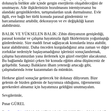
dolunayla birlikte aile içinde gergin enerjilerin oluşabileceğini de
unutmayın. Aile ilişkilerinizin bozulmasını istemiyorsanız bu
alandaki gerginliklerden, tartışmalardan uzak durmalısınız. Evle
ilgili, eve bağlı her türlü konuda parasal gündeminiz ve
harcamalarınız artabilir, dekorasyon ve ev değişikliği kararı
alabilirsiniz.
BALIK VE YÜKSELEN BALIK: Zihin dünyanızın genişlediği,
parasal konular ve çalışma hayatınızla ilgili fikirlerinizin yoğunlaştığı
günlerdesiniz. Size maddi fırsat sağlayacak konularda imza atabilir,
karar alabilirsiniz. Daha önceden kurguladığınız ama zaman ve diğer
zorluklar nedeniyle başlayamadığınız işlerinizi sonuçlandırmak,
çalışma hayatınızdan yana ilerlemek için güzel enerjiler alacaksınız.
Bu bağlamda ilginizi çeken bir konuda eğitim alma düşünceniz de
gelişebilir. Sanatçı Balıkların ilham yeteneği artacağı gibi,
çalışmalarında ivme kazanmaları da mümkün.
Herkese güzel sonuçlar getirecek bir dolunay diliyorum. Bize
gelenin de bizden gidenin de hayrımıza olduğunu, öğrenmemiz
gerekenleri almamız için hayatımıza geldiğini unutmayalım.
Sevgilerimle,
Pınar GÜREL