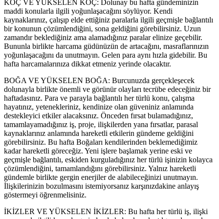
KOÇ VE YÜKSELEN KOÇ: Dolunay bu hafta gündeminizin
maddi konularla ilgili yoğunlaşacağını söylüyor. Kendi
kaynaklarınız, çalışıp elde ettiğiniz paralarla ilgili geçmişle bağlantılı
bir konunun çözümlendiğini, sona geldiğini görebilirsiniz. Uzun
zamandır beklediğiniz ama alamadığınız paralar elinize geçebilir.
Bununla birlikte harcama güdünüzün de artacağını, masraflarınızın
yoğunlaşacağını da unutmayın. Gelen para aynı hızla gidebilir. Bu
hafta harcamalarınıza dikkat etmeniz yerinde olacaktır.
BOĞA VE YÜKSELEN BOĞA: Burcunuzda gerçekleşecek
dolunayla birlikte önemli ve görünür olayları tecrübe edeceğiniz bir
haftadasınız. Para ve parayla bağlantılı her türlü konu, çalışma
hayatınız, yetenekleriniz, kendinize olan güveniniz anlamında
destekleyici etkiler alacaksınız. Önceden fırsat bulamadığınız,
tamamlayamadığınız iş, proje, ilişkilerden yana fırsatlar, parasal
kaynaklarınız anlamında hareketli etkilerin gündeme geldiğini
görebilirsiniz. Bu hafta Boğaları kendilerinden beklemediğimiz
kadar hareketli göreceğiz. Yeni işlere başlamak yerine eski ve
geçmişle bağlantılı, eskiden kurguladığınız her türlü işinizin kolayca
çözümlendiğini, tamamlandığını görebilirsiniz. Yalnız hareketli
gündemle birlikte gergin enerjiler de alabileceğinizi unutmayın.
İlişkilerinizin bozulmasını istemiyorsanız karşınızdakine anlayış
göstermeyi öğrenmelisiniz.
İKİZLER VE YÜKSELEN İKİZLER: Bu hafta her türlü iş, ilişki