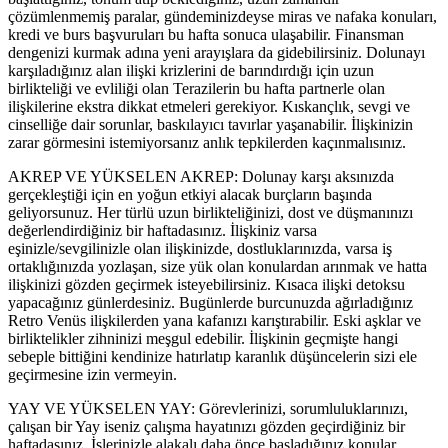
çözümlenmemiş paralar, gündeminizdeyse miras ve nafaka konuları,
kredi ve burs başvuruları bu hafta sonuca ulaşabilir. Finansman
dengenizi kurmak adına yeni arayışlara da gidebilirsiniz. Dolunayı
karşıladığınız alan ilişki krizlerini de barındırdığı için uzun
birlikteliği ve evliliği olan Terazilerin bu hafta partnerle olan
ilişkilerine ekstra dikkat etmeleri gerekiyor. Kıskançlık, sevgi ve
cinselliğe dair sorunlar, baskılayıcı tavırlar yaşanabilir. İlişkinizin
zarar görmesini istemiyorsanız anlık tepkilerden kaçınmalısınız.
AKREP VE YÜKSELEN AKREP: Dolunay karşı aksınızda
gerçekleştiği için en yoğun etkiyi alacak burçların başında
geliyorsunuz. Her türlü uzun birlikteliğinizi, dost ve düşmanınızı
değerlendirdiğiniz bir haftadasınız. İlişkiniz varsa
eşinizle/sevgilinizle olan ilişkinizde, dostluklarınızda, varsa iş
ortaklığınızda yozlaşan, size yük olan konulardan arınmak ve hatta
ilişkinizi gözden geçirmek isteyebilirsiniz. Kısaca ilişki detoksu
yapacağınız günlerdesiniz. Bugünlerde burcunuzda ağırladığınız
Retro Venüs ilişkilerden yana kafanızı karıştırabilir. Eski aşklar ve
birliktelikler zihninizi meşgul edebilir. İlişkinin geçmişte hangi
sebeple bittiğini kendinize hatırlatıp karanlık düşüncelerin sizi ele
geçirmesine izin vermeyin.
YAY VE YÜKSELEN YAY: Görevlerinizi, sorumluluklarınızı,
çalışan bir Yay iseniz çalışma hayatınızı gözden geçirdiğiniz bir
haftadasınız. İşlerinizle alakalı daha önce başladığınız konular,