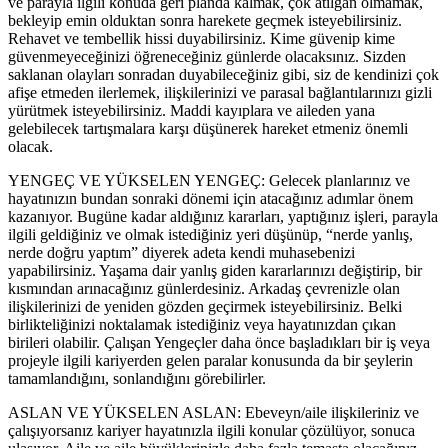
ve parayla ilgili konuda geri planda kalmak, çok atılgan olmamak,
bekleyip emin olduktan sonra harekete geçmek isteyebilirsiniz.
Rehavet ve tembellik hissi duyabilirsiniz. Kime güvenip kime
güvenmeyeceğinizi öğreneceğiniz günlerde olacaksınız. Sizden
saklanan olayları sonradan duyabileceğiniz gibi, siz de kendinizi çok
afişe etmeden ilerlemek, ilişkilerinizi ve parasal bağlantılarınızı gizli
yürütmek isteyebilirsiniz. Maddi kayıplara ve aileden yana
gelebilecek tartışmalara karşı düşünerek hareket etmeniz önemli
olacak.
YENGEÇ VE YÜKSELEN YENGEÇ: Gelecek planlarınız ve
hayatınızın bundan sonraki dönemi için atacağınız adımlar önem
kazanıyor. Bugüne kadar aldığınız kararları, yaptığınız işleri, parayla
ilgili geldiğiniz ve olmak istediğiniz yeri düşünüp, “nerde yanlış,
nerde doğru yaptım” diyerek adeta kendi muhasebenizi
yapabilirsiniz. Yaşama dair yanlış giden kararlarınızı değiştirip, bir
kısmından arınacağınız günlerdesiniz. Arkadaş çevrenizle olan
ilişkilerinizi de yeniden gözden geçirmek isteyebilirsiniz. Belki
birlikteliğinizi noktalamak istediğiniz veya hayatınızdan çıkan
birileri olabilir. Çalışan Yengeçler daha önce başladıkları bir iş veya
projeyle ilgili kariyerden gelen paralar konusunda da bir şeylerin
tamamlandığını, sonlandığını görebilirler.
ASLAN VE YÜKSELEN ASLAN: Ebeveyn/aile ilişkileriniz ve
çalışıyorsanız kariyer hayatınızla ilgili konular çözülüyor, sonuca