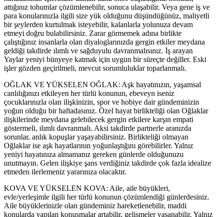
attığınız tohumlar çözümlenebilir, sonuca ulaşabilir. Veya gene iş ve
para konularınızla ilgili size yük olduğunu düşündüğünüz, maliyetli
bir şeylerden kurtulmak isteyebilir, kalanlarla yolunuza devam
etmeyi doğru bulabilirsiniz. Zarar görmemek adına birlikte
çalıştığınız insanlarla olan diyaloglarınızda gergin etkiler meydana
geldiği takdirde ılımlı ve sağduyulu davranmalısınız. İş arayan
Yaylar yeniyi bünyeye katmak için uygun bir süreçte değiller. Eski
işler gözden geçirilmeli, mevcut sorumluluklar toparlanmalı.
OĞLAK VE YÜKSELEN OĞLAK: Aşk hayatınızın, yaşamsal
canlılığınızı etkileyen her türlü konunun, ebeveyn iseniz
çocuklarınızla olan ilişkinizin, spor ve hobiye dair gündeminizin
yoğun olduğu bir haftadasınız. Özel hayat birlikteliği olan Oğlaklar
ilişkilerinde meydana gelebilecek gergin etkilere karşın empati
göstermeli, ılımlı davranmalı. Aksi takdirde partnerle aranızda
sorunlar, anlık kopuşlar yaşayabilirsiniz. Birlikteliği olmayan
Oğlaklar ise aşk hayatlarının yoğunlaştığını görebilirler. Yalnız
yeniyi hayatınıza almamanız gereken günlerde olduğunuzu
unutmayın. Gelen ilişkiye şans verdiğiniz takdirde çok fazla idealize
etmeden ilerlemeniz yararınıza olacaktır.
KOVA VE YÜKSELEN KOVA: Aile, aile büyükleri,
evle/yerleşimle ilgili her türlü konunun çözümlendiği günlerdesiniz.
Aile büyüklerinizle olan gündeminiz hareketlenebilir, maddi
konularda yapılan konuşmalar artabilir, gelişmeler yaşanabilir. Yalnız