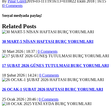
By
Pınar Gürel
|
2019-03-11T19:16:13+03:00
22 Ekim 2018 | 16:15
|
0 Comments
Sosyal medyada paylaş!
Facebook
Twitter
Reddit
LinkedIn
WhatsApp
Pinterest
Email
Related Posts
30 MART-5 NİSAN HAFTASI BURÇ YORUMLARI
30 Mart 2026 | 18:37
|
0 Comments
17 ŞUBAT 2026 GÜNEŞ TUTULMASI BURÇ YORUMLARI
18 Şubat 2026 | 14:24
|
0 Comments
26 OCAK-1 ŞUBAT 2026 HAFTASI BURÇ YORUMLARI
25 Ocak 2026 | 20:46
|
0 Comments