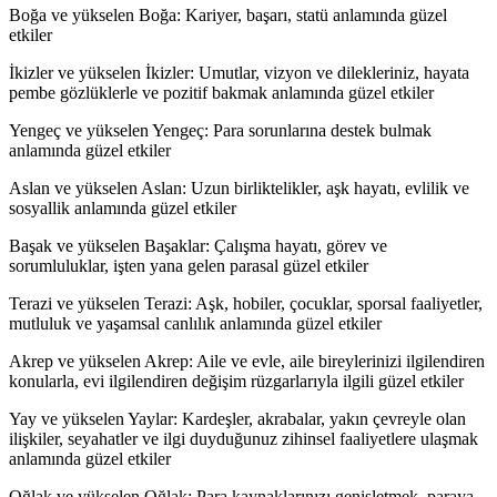
Boğa ve yükselen Boğa: Kariyer, başarı, statü anlamında güzel
etkiler
İkizler ve yükselen İkizler: Umutlar, vizyon ve dilekleriniz, hayata
pembe gözlüklerle ve pozitif bakmak anlamında güzel etkiler
Yengeç ve yükselen Yengeç: Para sorunlarına destek bulmak
anlamında güzel etkiler
Aslan ve yükselen Aslan: Uzun birliktelikler, aşk hayatı, evlilik ve
sosyallik anlamında güzel etkiler
Başak ve yükselen Başaklar: Çalışma hayatı, görev ve
sorumluluklar, işten yana gelen parasal güzel etkiler
Terazi ve yükselen Terazi: Aşk, hobiler, çocuklar, sporsal faaliyetler,
mutluluk ve yaşamsal canlılık anlamında güzel etkiler
Akrep ve yükselen Akrep: Aile ve evle, aile bireylerinizi ilgilendiren
konularla, evi ilgilendiren değişim rüzgarlarıyla ilgili güzel etkiler
Yay ve yükselen Yaylar: Kardeşler, akrabalar, yakın çevreyle olan
ilişkiler, seyahatler ve ilgi duyduğunuz zihinsel faaliyetlere ulaşmak
anlamında güzel etkiler
Oğlak ve yükselen Oğlak: Para kaynaklarınızı genişletmek, paraya