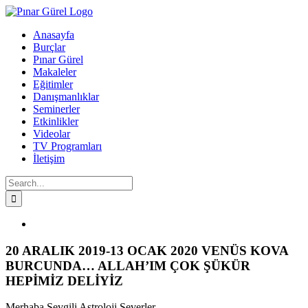
Skip
to
Anasayfa
content
Burçlar
Pınar Gürel
Makaleler
Eğitimler
Danışmanlıklar
Seminerler
Etkinlikler
Videolar
TV Programları
İletişim
Search
for:
Facebook
Twitter
Instagram
YouTube
View
Larger
Image
20 ARALIK 2019-13 OCAK 2020 VENÜS KOVA
BURCUNDA… ALLAH’IM ÇOK ŞÜKÜR
HEPİMİZ DELİYİZ
Merhaba Sevgili Astroloji Severler,