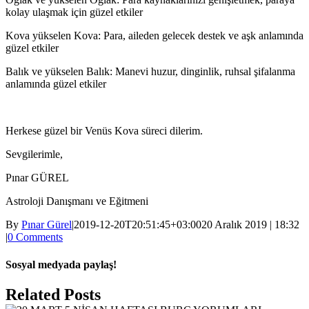
kolay ulaşmak için güzel etkiler
Kova yükselen Kova: Para, aileden gelecek destek ve aşk anlamında
güzel etkiler
Balık ve yükselen Balık: Manevi huzur, dinginlik, ruhsal şifalanma
anlamında güzel etkiler
Herkese güzel bir Venüs Kova süreci dilerim.
Sevgilerimle,
Pınar GÜREL
Astroloji Danışmanı ve Eğitmeni
By
Pınar Gürel
|
2019-12-20T20:51:45+03:00
20 Aralık 2019 | 18:32
|
0 Comments
Sosyal medyada paylaş!
Facebook
Twitter
Reddit
LinkedIn
WhatsApp
Pinterest
Email
Related Posts