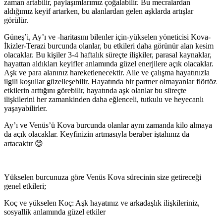
zaman artabilir, paylaşımlarımız çoğalabilir. Bu mecralardan
aldığımız keyif artarken, bu alanlardan gelen aşklarda artışlar
görülür.
Güneş’i, Ay’ı ve -haritasını bilenler için-yükselen yöneticisi Kova-
İkizler-Terazi burcunda olanlar, bu etkileri daha görünür alan kesim
olacaklar. Bu kişiler 3-4 haftalık süreçte ilişkiler, parasal kaynaklar,
hayattan aldıkları keyifler anlamında güzel enerjilere açık olacaklar.
Aşk ve para alanınız hareketlenecektir. Aile ve çalışma hayatınızla
ilgili koşullar güzelleşebilir. Hayatında bir partner olmayanlar flörtöz
etkilerin arttığını görebilir, hayatında aşk olanlar bu süreçte
ilişkilerini her zamankinden daha eğlenceli, tutkulu ve heyecanlı
yaşayabilirler.
Ay’ı ve Venüs’ü Kova burcunda olanlar aynı zamanda kilo almaya
da açık olacaklar. Keyfinizin artmasıyla beraber iştahınız da
artacaktır 😊
Yükselen burcunuza göre Venüs Kova sürecinin size getireceği
genel etkileri;
Koç ve yükselen Koç: Aşk hayatınız ve arkadaşlık ilişkileriniz,
sosyallik anlamında güzel etkiler