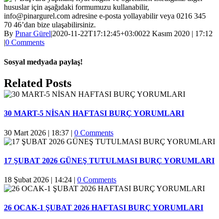
hususlar için aşağıdaki formumuzu kullanabilir,
info@pinargurel.com adresine e-posta yollayabilir veya 0216 345
70 46’dan bize ulaşabilirsiniz.
By
Pınar Gürel
|
2020-11-22T17:12:45+03:00
22 Kasım 2020 | 17:12
|
0 Comments
Sosyal medyada paylaş!
Facebook
Twitter
Reddit
LinkedIn
WhatsApp
Pinterest
Email
Related Posts
30 MART-5 NİSAN HAFTASI BURÇ YORUMLARI
30 Mart 2026 | 18:37
|
0 Comments
17 ŞUBAT 2026 GÜNEŞ TUTULMASI BURÇ YORUMLARI
18 Şubat 2026 | 14:24
|
0 Comments
26 OCAK-1 ŞUBAT 2026 HAFTASI BURÇ YORUMLARI