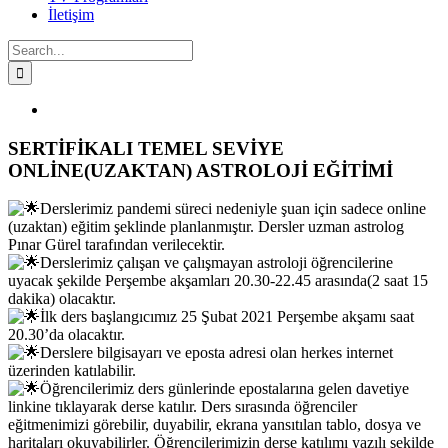
İletişim
Search
for:
Facebook
Twitter
Instagram
YouTube
View
Larger
Image
SERTİFİKALI TEMEL SEVİYE
ONLİNE(UZAKTAN) ASTROLOJİ EĞİTİMİ
Derslerimiz pandemi süreci nedeniyle şuan için sadece online
(uzaktan) eğitim şeklinde planlanmıştır. Dersler uzman astrolog
Pınar Gürel tarafından verilecektir.
Derslerimiz çalışan ve çalışmayan astroloji öğrencilerine
uyacak şekilde Perşembe akşamları 20.30-22.45 arasında(2 saat 15
dakika) olacaktır.
İlk ders başlangıcımız 25 Şubat 2021 Perşembe akşamı saat
20.30’da olacaktır.
Derslere bilgisayarı ve eposta adresi olan herkes internet
üzerinden katılabilir.
Öğrencilerimiz ders günlerinde epostalarına gelen davetiye
linkine tıklayarak derse katılır. Ders sırasında öğrenciler
eğitmenimizi görebilir, duyabilir, ekrana yansıtılan tablo, dosya ve
haritaları okuyabilirler. Öğrencilerimizin derse katılımı yazılı şekilde