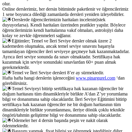
olur.
Online derslerimiz, her dersin bitiminde paketlenir ve öğrencilerimiz
1 sene boyunca dilediği zamanlarda dersleri yeniden izleyebilirler.
Derslerde öğrencilerimizin haritaları incelenir(istek
duyuyorlarsa). Kendi haritaları üzerinden pratikler yapılır. Böylece
öğrencilerimizin kendi haritalarına vakıf olmaları, astrolojiyi daha
kolay ve zevkle öğrenmeleri sağlanır.
Eğitimler; Temel ve İleri Seviye dersler olmak üzere 2
kademeden oluşmakta, ancak temel seviye sınavını başarıyla
tamamlayan öğrenciler ileri seviyeye geçmeye hak kazanmaktadırlar.
Ayrıca ileri seviye sonunda da sınav olmaktadır. Sertifikaya hak
kazanmak için seviye sonundaki sınavlardan 60+ puan almak
gerekmektedir.
Temel ve İleri Seviye dersleri 8’er ay sürmektedir.
Hafta hafta hangi derslerin işleneceğini
www.pinargurel.com
‘dan
görebilirsiniz.
Temel Seviyeyi bitirip sertifikaya hak kazanan öğrenciler bir
doğum haritasını tüm dinamikleriyle birlikte A’dan Z’ye yorumlama
bilgi ve donanımına sahip olacaklardır. İleri Seviye Eğitimini bitirip
sertifikaya hak kazanan öğrenciler ise bir doğum haritasının tüm
dinamikleriyle birlikte yorumlanması, ileriye dönük çoklu teknikle
öngörü/tahmin geliştirme bilgi ve donanımına sahip olacaklardır.
Ödemeler her 4 dersin başında peşin ve nakit olarak
ödenmektedir.
Başvuru yapmak, fiyat bilgisi ve öğrenmek istediğiniz diğer