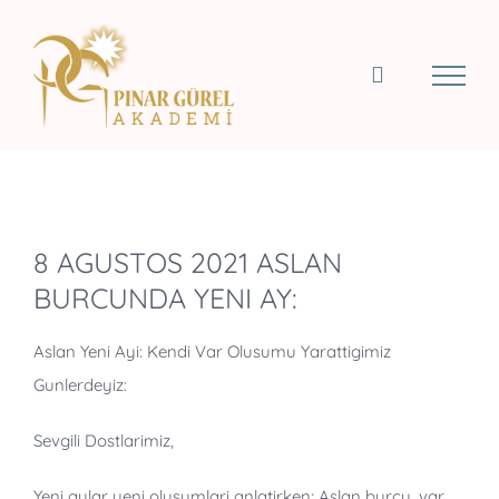
Skip
to
content
View
8 AGUSTOS 2021 ASLAN
Larger
BURCUNDA YENI AY:
Image
Aslan Yeni Ayi: Kendi Var Olusumu Yarattigimiz
Gunlerdeyiz:
Sevgili Dostlarimiz,
Yeni aylar yeni olusumlari anlatirken; Aslan burcu, var