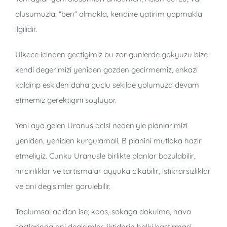
olusumuzla, “ben” olmakla, kendine yatirim yapmakla
ilgilidir.
Ulkece icinden gectigimiz bu zor gunlerde gokyuzu bize
kendi degerimizi yeniden gozden gecirmemiz, enkazi
kaldirip eskiden daha guclu sekilde yolumuza devam
etmemiz gerektigini soyluyor.
Yeni aya gelen Uranus acisi nedeniyle planlarimizi
yeniden, yeniden kurgulamali, B planini mutlaka hazir
etmeliyiz. Cunku Uranusle birlikte planlar bozulabilir,
hircinliklar ve tartismalar ayyuka cikabilir, istikrarsizliklar
ve ani degisimler gorulebilir.
Toplumsal acidan ise; kaos, sokaga dokulme, hava
sartlarinda ani degisimler, iktidarin halki bastirmasi