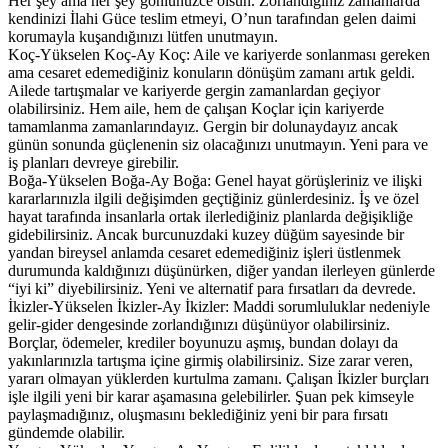
Her şey ama her şey gönlünüzce olsun. Zorlandığınız zamanlarda
kendinizi İlahi Güce teslim etmeyi, O’nun tarafından gelen daimi
korumayla kuşandığınızı lütfen unutmayın.
Koç-Yükselen Koç-Ay Koç: Aile ve kariyerde sonlanması gereken
ama cesaret edemediğiniz konuların dönüşüm zamanı artık geldi.
Ailede tartışmalar ve kariyerde gergin zamanlardan geçiyor
olabilirsiniz. Hem aile, hem de çalışan Koçlar için kariyerde
tamamlanma zamanlarındayız. Gergin bir dolunaydayız ancak
günün sonunda güçlenenin siz olacağınızı unutmayın. Yeni para ve
iş planları devreye girebilir.
Boğa-Yükselen Boğa-Ay Boğa: Genel hayat görüşleriniz ve ilişki
kararlarınızla ilgili değişimden geçtiğiniz günlerdesiniz. İş ve özel
hayat tarafında insanlarla ortak ilerlediğiniz planlarda değişikliğe
gidebilirsiniz. Ancak burcunuzdaki kuzey düğüm sayesinde bir
yandan bireysel anlamda cesaret edemediğiniz işleri üstlenmek
durumunda kaldığınızı düşünürken, diğer yandan ilerleyen günlerde
“iyi ki” diyebilirsiniz. Yeni ve alternatif para fırsatları da devrede.
İkizler-Yükselen İkizler-Ay İkizler: Maddi sorumluluklar nedeniyle
gelir-gider dengesinde zorlandığınızı düşünüyor olabilirsiniz.
Borçlar, ödemeler, krediler boyunuzu aşmış, bundan dolayı da
yakınlarınızla tartışma içine girmiş olabilirsiniz. Size zarar veren,
yararı olmayan yüklerden kurtulma zamanı. Çalışan İkizler burçları
işle ilgili yeni bir karar aşamasına gelebilirler. Şuan pek kimseyle
paylaşmadığınız, oluşmasını beklediğiniz yeni bir para fırsatı
gündemde olabilir.