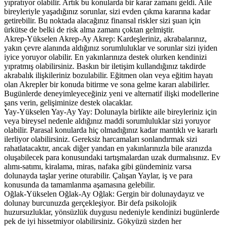
yıpratıyor olabilir. Artık bu konularda bir karar zamanı geldi. Aile
bireyleriyle yaşadığınız sorunlar, sizi evden çıkma kararına kadar
getirebilir. Bu noktada alacağınız finansal riskler sizi şuan için
ürkütse de belki de risk alma zamanı çoktan gelmiştir.
Akrep-Yükselen Akrep-Ay Akrep: Kardeşleriniz, akrabalarınız,
yakın çevre alanında aldığınız sorumluluklar ve sorunlar sizi iyiden
iyice yoruyor olabilir. En yakınlarınıza destek olurken kendinizi
yıpratmış olabilirsiniz. Baskın bir iletişim kullandığınız takdirde
akrabalık ilişkileriniz bozulabilir. Eğitmen olan veya eğitim hayatı
olan Akrepler bir konuda bitirme ve sona gelme kararı alabilirler.
Bugünlerde deneyimleyeceğiniz yeni ve alternatif ilişki modellerine
şans verin, gelişiminize destek olacaklar.
Yay-Yükselen Yay-Ay Yay: Dolunayla birlikte aile bireyleriniz için
veya bireysel nedenle aldığınız maddi sorumluluklar sizi yoruyor
olabilir. Parasal konularda hiç olmadığınız kadar mantıklı ve kararlı
ilerliyor olabilirsiniz. Gereksiz harcamaları sonlandırmak sizi
rahatlatacaktır, ancak diğer yandan en yakınlarınızla bile aranızda
oluşabilecek para konusundaki tartışmalardan uzak durmalısınız. Ev
alımı-satımı, kiralama, miras, nafaka gibi gündeminiz varsa
dolunayda taşlar yerine oturabilir. Çalışan Yaylar, iş ve para
konusunda da tamamlanma aşamasına gelebilir.
Oğlak-Yükselen Oğlak-Ay Oğlak: Gergin bir dolunaydayız ve
dolunay burcunuzda gerçekleşiyor. Bir defa psikolojik
huzursuzluklar, yönsüzlük duygusu nedeniyle kendinizi bugünlerde
pek de iyi hissetmiyor olabilirsiniz. Gökyüzü sizden her