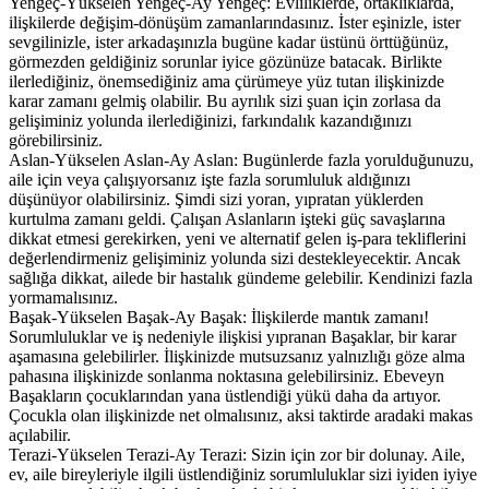
Yengeç-Yükselen Yengeç-Ay Yengeç: Evliliklerde, ortaklıklarda,
ilişkilerde değişim-dönüşüm zamanlarındasınız. İster eşinizle, ister
sevgilinizle, ister arkadaşınızla bugüne kadar üstünü örttüğünüz,
görmezden geldiğiniz sorunlar iyice gözünüze batacak. Birlikte
ilerlediğiniz, önemsediğiniz ama çürümeye yüz tutan ilişkinizde
karar zamanı gelmiş olabilir. Bu ayrılık sizi şuan için zorlasa da
gelişiminiz yolunda ilerlediğinizi, farkındalık kazandığınızı
görebilirsiniz.
Aslan-Yükselen Aslan-Ay Aslan: Bugünlerde fazla yorulduğunuzu,
aile için veya çalışıyorsanız işte fazla sorumluluk aldığınızı
düşünüyor olabilirsiniz. Şimdi sizi yoran, yıpratan yüklerden
kurtulma zamanı geldi. Çalışan Aslanların işteki güç savaşlarına
dikkat etmesi gerekirken, yeni ve alternatif gelen iş-para tekliflerini
değerlendirmeniz gelişiminiz yolunda sizi destekleyecektir. Ancak
sağlığa dikkat, ailede bir hastalık gündeme gelebilir. Kendinizi fazla
yormamalısınız.
Başak-Yükselen Başak-Ay Başak: İlişkilerde mantık zamanı!
Sorumluluklar ve iş nedeniyle ilişkisi yıpranan Başaklar, bir karar
aşamasına gelebilirler. İlişkinizde mutsuzsanız yalnızlığı göze alma
pahasına ilişkinizde sonlanma noktasına gelebilirsiniz. Ebeveyn
Başakların çocuklarından yana üstlendiği yükü daha da artıyor.
Çocukla olan ilişkinizde net olmalısınız, aksi taktirde aradaki makas
açılabilir.
Terazi-Yükselen Terazi-Ay Terazi: Sizin için zor bir dolunay. Aile,
ev, aile bireyleriyle ilgili üstlendiğiniz sorumluluklar sizi iyiden iyiye