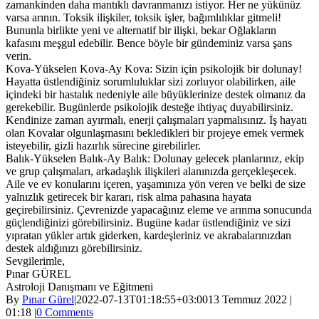
zamankinden daha mantıklı davranmanızı istiyor. Her ne yükünüz
varsa arının. Toksik ilişkiler, toksik işler, bağımlılıklar gitmeli!
Bununla birlikte yeni ve alternatif bir ilişki, bekar Oğlakların
kafasını meşgul edebilir. Bence böyle bir gündeminiz varsa şans
verin.
Kova-Yükselen Kova-Ay Kova: Sizin için psikolojik bir dolunay!
Hayatta üstlendiğiniz sorumluluklar sizi zorluyor olabilirken, aile
içindeki bir hastalık nedeniyle aile büyüklerinize destek olmanız da
gerekebilir. Bugünlerde psikolojik desteğe ihtiyaç duyabilirsiniz.
Kendinize zaman ayırmalı, enerji çalışmaları yapmalısınız. İş hayatı
olan Kovalar olgunlaşmasını bekledikleri bir projeye emek vermek
isteyebilir, gizli hazırlık sürecine girebilirler.
Balık-Yükselen Balık-Ay Balık: Dolunay gelecek planlarınız, ekip
ve grup çalışmaları, arkadaşlık ilişkileri alanınızda gerçekleşecek.
Aile ve ev konularını içeren, yaşamınıza yön veren ve belki de size
yalnızlık getirecek bir kararı, risk alma pahasına hayata
geçirebilirsiniz. Çevrenizde yapacağınız eleme ve arınma sonucunda
güçlendiğinizi görebilirsiniz. Bugüne kadar üstlendiğiniz ve sizi
yıpratan yükler artık giderken, kardeşleriniz ve akrabalarınızdan
destek aldığınızı görebilirsiniz.
Sevgilerimle,
Pınar GÜREL
Astroloji Danışmanı ve Eğitmeni
By
Pınar Gürel
|
2022-07-13T01:18:55+03:00
13 Temmuz 2022 |
01:18
|
0 Comments