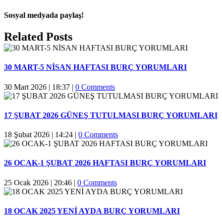
Sosyal medyada paylaş!
Facebook
Twitter
Reddit
LinkedIn
WhatsApp
Pinterest
Email
Related Posts
30 MART-5 NİSAN HAFTASI BURÇ YORUMLARI
30 Mart 2026 | 18:37
|
0 Comments
17 ŞUBAT 2026 GÜNEŞ TUTULMASI BURÇ YORUMLARI
18 Şubat 2026 | 14:24
|
0 Comments
26 OCAK-1 ŞUBAT 2026 HAFTASI BURÇ YORUMLARI
25 Ocak 2026 | 20:46
|
0 Comments
18 OCAK 2025 YENİ AYDA BURÇ YORUMLARI