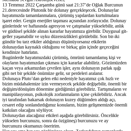
13 Temmuz 2022 Çarşamba günü saat 21:37’de Oğlak Burcunun
21.derecesinde Plutonik bir dolunay gerçekleşecek. Dolunaylar
hayatımızda tamamlanmalara, çürümüş yapılardan kurtulmalara
işaret eder. Gergin enerjiler taşıması açısından zorlayıcıdır. Dolunay
günlerinde ve haftasında agresyon ve çatışmalar yükselebilir, anlık
ve güdüsel şekilde alınan kararlar hayatımıza girebilir. Duygusal git-
geller yaşanabilir ve uyku düzensizlikleri görülebilir. Son bir-iki
gündür bu tarz etkiler aldığınızı düşünüyorsanız etkilerin
dolunaydan kaynaklı olduğunu ve birkaç gün içinde geçeceğini
kendinize hatırlatın.
Bugünlerde hayatımızdaki çürümüş, ömrünü tamamlamış kişi ve
olayların hayatımızdan çıkması için kararlar alabiliriz. Gözümüzden
kaçan veya arkamızdan çevrilen işler, aynı dolunayın parlak ışığı
gibi net bir şekilde önümüze gelir, sır perdeleri aralanır.
Dolunaya Pluto’dan gelen etki nedeniyle hayatımız çok hızlı ve
bizim müdahalemize izin vermeyecek şekilde değişebilir, önemli bir
değişim/dönüşüm dönemine girdiğimizi görebiliriz. Tartışmaların ve
manipülasyonun, psikolojik zorlanmaların içine çekilebiliriz. Ancak
iyi tarafından bakarsak dolunayın kuzey düğümden aldığı açı,
cesaret edip sonlandırdığımız konuların, bizim gelişmemizde önemli
katkıları olacağını söylüyor.
Dolunaydan alacağınız etkileri aşağıda görebilirsiniz. Öncelikle
yükselen burcunuzu, sonra da öz(güneş) burcunuzu ve ay
burcunuzu okumanızı öneririm.