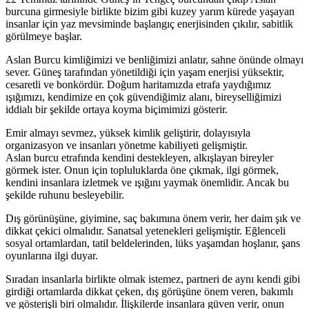
burcuna girmesiyle birlikte bizim gibi kuzey yarım kürede yaşayan
insanlar için yaz mevsiminde başlangıç enerjisinden çıkılır, sabitlik
görülmeye başlar.
Aslan Burcu kimliğimizi ve benliğimizi anlatır, sahne önünde olmayı
sever. Güneş tarafından yönetildiği için yaşam enerjisi yüksektir,
cesaretli ve bonkördür. Doğum haritamızda etrafa yaydığımız
ışığımızı, kendimize en çok güvendiğimiz alanı, bireyselliğimizi
iddialı bir şekilde ortaya koyma biçimimizi gösterir.
Emir almayı sevmez, yüksek kimlik geliştirir, dolayısıyla
organizasyon ve insanları yönetme kabiliyeti gelişmiştir.
Aslan burcu etrafında kendini destekleyen, alkışlayan bireyler
görmek ister. Onun için topluluklarda öne çıkmak, ilgi görmek,
kendini insanlara izletmek ve ışığını yaymak önemlidir. Ancak bu
şekilde ruhunu besleyebilir.
Dış görünüşüne, giyimine, saç bakımına önem verir, her daim şık ve
dikkat çekici olmalıdır. Sanatsal yetenekleri gelişmiştir. Eğlenceli
sosyal ortamlardan, tatil beldelerinden, lüks yaşamdan hoşlanır, şans
oyunlarına ilgi duyar.
Sıradan insanlarla birlikte olmak istemez, partneri de aynı kendi gibi
girdiği ortamlarda dikkat çeken, dış görüşüne önem veren, bakımlı
ve gösterişli biri olmalıdır. İlişkilerde insanlara güven verir, onun