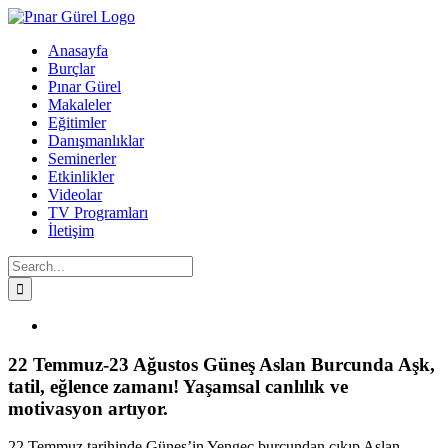
Skip
to
Anasayfa
content
Burçlar
Pınar Gürel
Makaleler
Eğitimler
Danışmanlıklar
Seminerler
Etkinlikler
Videolar
TV Programları
İletişim
Search
for:
Facebook
Twitter
Instagram
YouTube
View
Larger
Image
22 Temmuz-23 Ağustos Güneş Aslan Burcunda Aşk,
tatil, eğlence zamanı! Yaşamsal canlılık ve
motivasyon artıyor.
22 Temmuz tarihinde Güneş’in Yengeç burcundan çıkıp Aslan