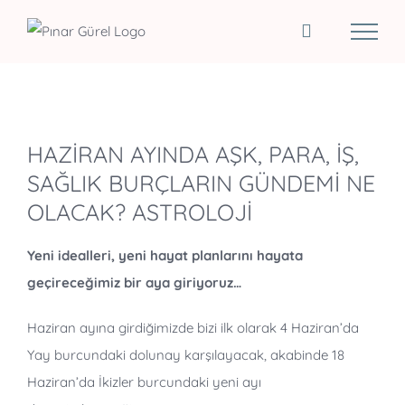
Skip
to
content
View
HAZİRAN AYINDA AŞK, PARA, İŞ,
Larger
SAĞLIK BURÇLARIN GÜNDEMİ NE
Image
OLACAK? ASTROLOJİ
Yeni idealleri, yeni hayat planlarını hayata
geçireceğimiz bir aya giriyoruz…
Haziran ayına girdiğimizde bizi ilk olarak 4 Haziran’da
Yay burcundaki dolunay karşılayacak, akabinde 18
Haziran’da İkizler burcundaki yeni ayı