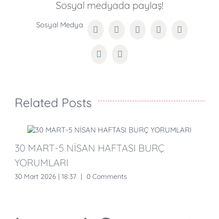
Sosyal medyada paylaş!
Facebook
Twitter
Reddit
LinkedIn
WhatsApp
Pinterest
Email
Related Posts
30 MART-5 NİSAN HAFTASI BURÇ
YORUMLARI
30 Mart 2026 | 18:37
|
0 Comments
1