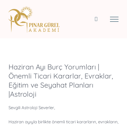
Skip
to
content
View
Haziran Ayı Burç Yorumları |
Larger
Önemli Ticari Kararlar, Evraklar,
Image
Eğitim ve Seyahat Planları
|Astroloji
Sevgili Astroloji Severler,
Haziran ayıyla birlikte önemli ticari kararların, evrakların,