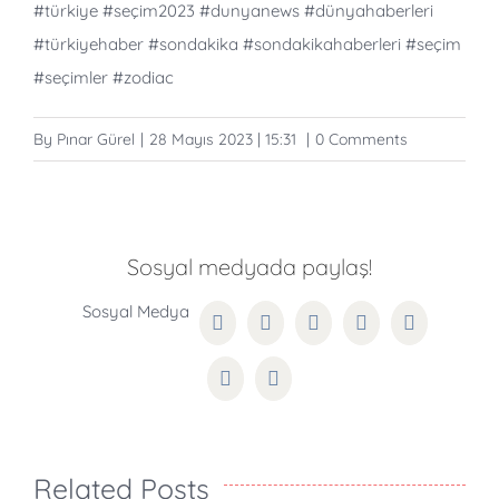
#türkiye
#seçim2023
#dunyanews
#dünyahaberleri
#türkiyehaber
#sondakika
#sondakikahaberleri
#seçim
#seçimler
#zodiac
By
Pınar Gürel
|
28 Mayıs 2023 | 15:31
|
0 Comments
Sosyal medyada paylaş!
Facebook
Twitter
Reddit
LinkedIn
WhatsApp
Pinterest
Email
Related Posts