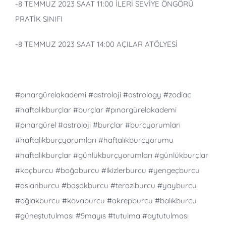
-8 TEMMUZ 2023 SAAT
11:00
İLERİ SEVİYE ÖNGÖRÜ
PRATİK SINIFI
-8 TEMMUZ 2023 SAAT
14:00
AÇILAR ATÖLYESİ
#pınargürelakademi
#astroloji
#astrology
#zodiac
#haftalıkburçlar
#burçlar
#pınargürelakademi
#pınargürel
#astroloji
#burçlar
#burçyorumları
#haftalıkburçyorumları
#haftalıkburçyorumu
#haftalıkburçlar
#günlükburçyorumları
#günlükburçlar
#koçburcu
#boğaburcu
#ikizlerburcu
#yengeçburcu
#aslanburcu
#başakburcu
#teraziburcu
#yayburcu
#oğlakburcu
#kovaburcu
#akrepburcu
#balıkburcu
#güneştutulması
#5mayıs
#tutulma
#aytutulması