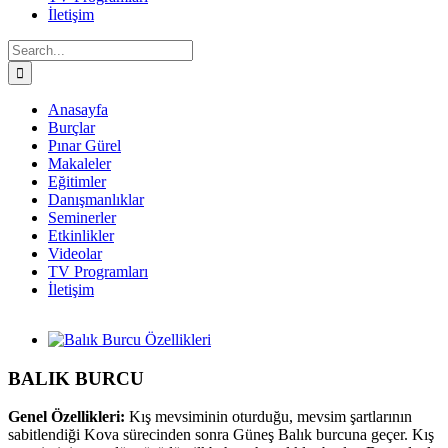
İletişim
Search
for:
Anasayfa
Burçlar
Pınar Gürel
Makaleler
Eğitimler
Danışmanlıklar
Seminerler
Etkinlikler
Videolar
TV Programları
İletişim
Facebook
Twitter
Instagram
YouTube
View
Larger
Image
BALIK BURCU
Genel Özellikleri:
Kış mevsiminin oturduğu, mevsim şartlarının
sabitlendiği Kova sürecinden sonra Güneş Balık burcuna geçer. Kış