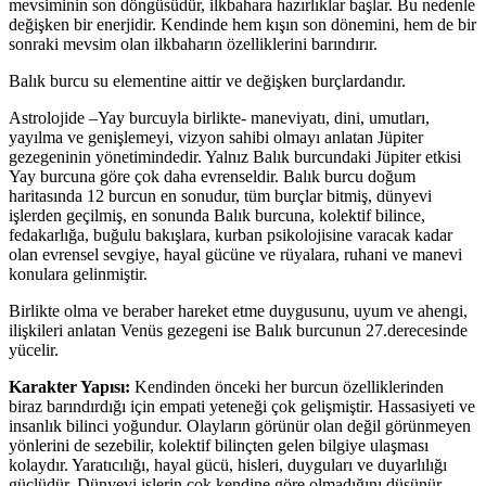
mevsiminin son döngüsüdür, ilkbahara hazırlıklar başlar. Bu nedenle
değişken bir enerjidir. Kendinde hem kışın son dönemini, hem de bir
sonraki mevsim olan ilkbaharın özelliklerini barındırır.
Balık burcu su elementine aittir ve değişken burçlardandır.
Astrolojide –Yay burcuyla birlikte- maneviyatı, dini, umutları,
yayılma ve genişlemeyi, vizyon sahibi olmayı anlatan Jüpiter
gezegeninin yönetimindedir. Yalnız Balık burcundaki Jüpiter etkisi
Yay burcuna göre çok daha evrenseldir. Balık burcu doğum
haritasında 12 burcun en sonudur, tüm burçlar bitmiş, dünyevi
işlerden geçilmiş, en sonunda Balık burcuna, kolektif bilince,
fedakarlığa, buğulu bakışlara, kurban psikolojisine varacak kadar
olan evrensel sevgiye, hayal gücüne ve rüyalara, ruhani ve manevi
konulara gelinmiştir.
Birlikte olma ve beraber hareket etme duygusunu, uyum ve ahengi,
ilişkileri anlatan Venüs gezegeni ise Balık burcunun 27.derecesinde
yücelir.
Karakter Yapısı:
Kendinden önceki her burcun özelliklerinden
biraz barındırdığı için empati yeteneği çok gelişmiştir. Hassasiyeti ve
insanlık bilinci yoğundur. Olayların görünür olan değil görünmeyen
yönlerini de sezebilir, kolektif bilinçten gelen bilgiye ulaşması
kolaydır. Yaratıcılığı, hayal gücü, hisleri, duyguları ve duyarlılığı
güçlüdür. Dünyevi işlerin çok kendine göre olmadığını düşünür,