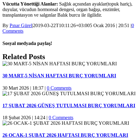
Vücutta Yönettiği Alanlar:
Sağlık açısından ayaklar(topuk hariç),
duyular, vücudun hormonsal dengesi, organ bağışı, enzimler,
transplantasyon ve salgınlar Balık burcu ile ilgilidir.
By
Pınar Gürel
|
2019-03-22T10:11:26+03:00
5 Ocak 2016 | 20:51
|
0
Comments
Sosyal medyada paylaş!
Facebook
Twitter
Reddit
LinkedIn
WhatsApp
Pinterest
Email
Related Posts
30 MART-5 NİSAN HAFTASI BURÇ YORUMLARI
30 Mart 2026 | 18:37
|
0 Comments
17 ŞUBAT 2026 GÜNEŞ TUTULMASI BURÇ YORUMLARI
18 Şubat 2026 | 14:24
|
0 Comments
26 OCAK-1 ŞUBAT 2026 HAFTASI BURÇ YORUMLARI