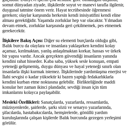
somut dünyadan ziyade, ilişkilerde soyut ve manevi tarafla ilgilenir,
duygusal tatmine önem verir. Hayat tecrübesinde öğrenmesi
gereken; olaylar karşısında herkesin kendi inisiyatifini kendi eline
alması gerektiğidir. Yaşamda zorluklar hep var olacaktır. Yılmadan
devam etmek, zorluklar karşısında geri çekilmemek, pes etmemek
gerekecektir.
İlişkilere Bakış Açısı:
Diğer su elementi burçlarda olduğu gibi,
Balık burcu da olaylara ve insanlara yaklaşırken kendini kolay
açamaz, kırılmaktan, yanlış anlaşılmaktan korkar, hassas ve ürkek
bir yapısı vardır. Ancak gerçekten güvendiği insanların yanında
kendini rahat hisseder. Kaba saba, yüksek sesle konuşan, empati
yeteneği gelişmemiş, duygu dünyası ve hayal yeteneği sınırlı olan
insanlarla ilişki kurmak istemez. İlişkilerinde yardımlaşma enerjisi ve
İlahi sevgisi o kadar yüksektir ki bazen yaptığı fedakarlıklarla
kendini kurban etme noktasına gelebilir. Birlikteliğinde maddi
konular her zaman ikinci plandadır, sevdiği insan için tüm
imkanlarını kolayca paylaşabilir.
Mesleki Özellikleri:
Sanatçılarda, yazarlarda, ressamlarda,
müzisyenlerde, şairlerde, şarkı sözü ve senaryo yazarlarında,
şifacılarda, hastabakıcılarda, hemşirelerde, gönüllü yardım
kuruluşlarında çalışan kişilerde Balık burcunda gezegen yerleşimi
görülür.