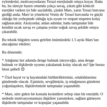
eylemlerini, motivasyonlarını Terazi enerjisinde ortaya koyar. Hatta
bu, bu süreçte bazen ortamda çokça savaş, yıkım gibi kötücül
enerjiler varken iyi bile sayılabilir, çünkü Mars, yarın Terazi burcuna
girdiği anda, Mars’ın yöneticisi Venüs de Terazi burcunda ve güçlü
olduğu bir yerleşimde olduğu için uyum ve empati nispeten kolay
sağlanacaktır. Aksiyonlar, atılan adımlar, hatta tartışmalar bile
kendini sıcak savaş ve çatışma yerine soğuk savaş şekilde ortaya
çıkarabilir.
Bu teknik bilgiden sonra gelelim önümüzdeki 1.5 ayda Mars’tan
alacağımız etkilere;
Bu dönemde;
* Attığımız her adımda denge bulmak isteyeceğiz, ama denge
bulmak ve ilişkilerde uyumu yakalamak kolay olacak mı? İşte burası
biraz şaibeli 😊
* Özel hayat ve iş hayatındaki birlikteliklerimiz, ortaklıklarımız
gündemde olacak. Eşimizin, sevgilimizin, iş ortağımızın gündemi
yoğunlaşırken, ilişkilerimizde tartışmalar yaşanabilir.
* Mars, süre giden bir konuda kesintilere sebep olan bir enerjidir. O
nedenle motivasyonumuzu ilişkilere yansıtırken, sağlam gitmeyen
ilişkilerde tartışmalar ve kopuşlar yaşanabilir.