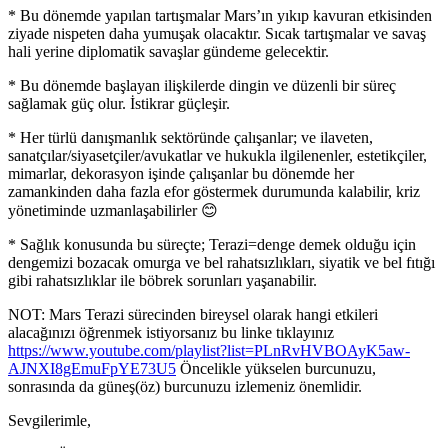
* Bu dönemde yapılan tartışmalar Mars’ın yıkıp kavuran etkisinden
ziyade nispeten daha yumuşak olacaktır. Sıcak tartışmalar ve savaş
hali yerine diplomatik savaşlar gündeme gelecektir.
* Bu dönemde başlayan ilişkilerde dingin ve düzenli bir süreç
sağlamak güç olur. İstikrar güçleşir.
* Her türlü danışmanlık sektöründe çalışanlar; ve ilaveten,
sanatçılar/siyasetçiler/avukatlar ve hukukla ilgilenenler, estetikçiler,
mimarlar, dekorasyon işinde çalışanlar bu dönemde her
zamankinden daha fazla efor göstermek durumunda kalabilir, kriz
yönetiminde uzmanlaşabilirler 😊
* Sağlık konusunda bu süreçte; Terazi=denge demek olduğu için
dengemizi bozacak omurga ve bel rahatsızlıkları, siyatik ve bel fıtığı
gibi rahatsızlıklar ile böbrek sorunları yaşanabilir.
NOT: Mars Terazi sürecinden bireysel olarak hangi etkileri
alacağınızı öğrenmek istiyorsanız bu linke tıklayınız
https://www.youtube.com/playlist?list=PLnRvHVBOAyK5aw-
AJNXI8gEmuFpYE73U5
Öncelikle yükselen burcunuzu,
sonrasında da güneş(öz) burcunuzu izlemeniz önemlidir.
Sevgilerimle,