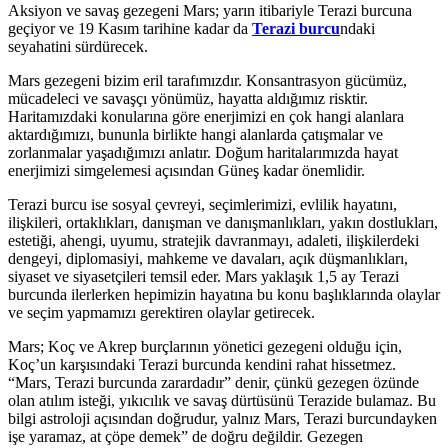
Aksiyon ve savaş gezegeni Mars; yarın itibariyle Terazi burcuna
geçiyor ve 19 Kasım tarihine kadar da
Terazi burcu
ndaki
seyahatini sürdürecek.
Mars gezegeni bizim eril tarafımızdır. Konsantrasyon gücümüz,
mücadeleci ve savaşçı yönümüz, hayatta aldığımız risktir.
Haritamızdaki konularına göre enerjimizi en çok hangi alanlara
aktardığımızı, bununla birlikte hangi alanlarda çatışmalar ve
zorlanmalar yaşadığımızı anlatır. Doğum haritalarımızda hayat
enerjimizi simgelemesi açısından Güneş kadar önemlidir.
Terazi burcu ise sosyal çevreyi, seçimlerimizi, evlilik hayatını,
ilişkileri, ortaklıkları, danışman ve danışmanlıkları, yakın dostlukları,
estetiği, ahengi, uyumu, stratejik davranmayı, adaleti, ilişkilerdeki
dengeyi, diplomasiyi, mahkeme ve davaları, açık düşmanlıkları,
siyaset ve siyasetçileri temsil eder. Mars yaklaşık 1,5 ay Terazi
burcunda ilerlerken hepimizin hayatına bu konu başlıklarında olaylar
ve seçim yapmamızı gerektiren olaylar getirecek.
Mars; Koç ve Akrep burçlarının yönetici gezegeni olduğu için,
Koç’un karşısındaki Terazi burcunda kendini rahat hissetmez.
“Mars, Terazi burcunda zarardadır” denir, çünkü gezegen özünde
olan atılım isteği, yıkıcılık ve savaş dürtüsünü Terazide bulamaz. Bu
bilgi astroloji açısından doğrudur, yalnız Mars, Terazi burcundayken
işe yaramaz, at çöpe demek” de doğru değildir. Gezegen