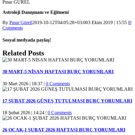
Pınar GÜREL
Astroloji Danışmanı ve Eğitmeni
By
Pınar Gürel
|
2019-10-12T04:05:28+03:00
3 Ekim 2019 | 15:55
|
0
Comments
Sosyal medyada paylaş!
Facebook
Twitter
Reddit
LinkedIn
WhatsApp
Pinterest
Email
Related Posts
30 MART-5 NİSAN HAFTASI BURÇ YORUMLARI
30 Mart 2026 | 18:37
|
0 Comments
17 ŞUBAT 2026 GÜNEŞ TUTULMASI BURÇ YORUMLARI
18 Şubat 2026 | 14:24
|
0 Comments
26 OCAK-1 ŞUBAT 2026 HAFTASI BURÇ YORUMLARI