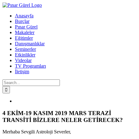
Skip
to
Anasayfa
content
Burçlar
Pınar Gürel
Makaleler
Eğitimler
Danışmanlıklar
Seminerler
Etkinlikler
Videolar
TV Programları
İletişim
Search
for:
Facebook
Twitter
Instagram
YouTube
View
Larger
Image
4 EKİM-19 KASIM 2019 MARS TERAZİ
TRANSİTİ BİZLERE NELER GETİRECEK?
Merhaba Sevgili Astroloji Severler,