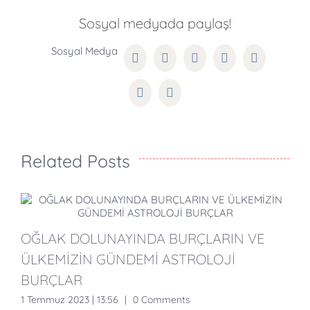
Sosyal medyada paylaş!
Facebook
Twitter
Reddit
LinkedIn
WhatsApp
Pinterest
Email
Related Posts
OĞLAK DOLUNAYINDA BURÇLARIN VE
B
ÜLKEMİZİN GÜNDEMİ ASTROLOJİ
H
BURÇLAR
1 Temmuz 2023 | 13:56
|
0 Comments
2