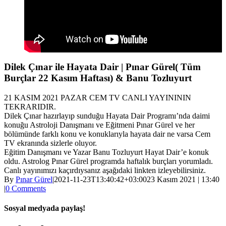
Dilek Çınar ile Hayata Dair | Pınar Gürel( Tüm
Burçlar 22 Kasım Haftası) & Banu Tozluyurt
21 KASIM 2021 PAZAR CEM TV CANLI YAYINININ
TEKRARIDIR.
Dilek Çınar hazırlayıp sunduğu Hayata Dair Programı’nda daimi
konuğu Astroloji Danışmanı ve Eğitmeni Pınar Gürel ve her
bölümünde farklı konu ve konuklarıyla hayata dair ne varsa Cem
TV ekranında sizlerle oluyor.
Eğitim Danışmanı ve Yazar Banu Tozluyurt Hayat Dair’e konuk
oldu. Astrolog Pınar Gürel programda haftalık burçları yorumladı.
Canlı yayınımızı kaçırdıysanız aşağıdaki linkten izleyebilirsiniz.
By
Pınar Gürel
|
2021-11-23T13:40:42+03:00
23 Kasım 2021 | 13:40
|
0 Comments
Sosyal medyada paylaş!