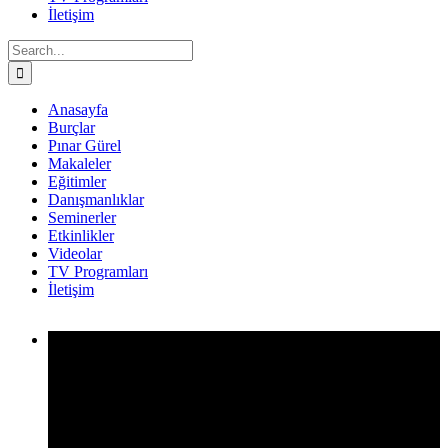
İletişim
Search
for:
Anasayfa
Burçlar
Pınar Gürel
Makaleler
Eğitimler
Danışmanlıklar
Seminerler
Etkinlikler
Videolar
TV Programları
İletişim
Facebook
Twitter
Instagram
YouTube