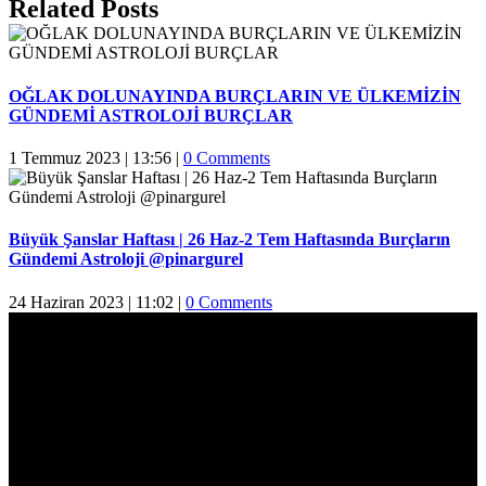
Facebook
Twitter
Reddit
LinkedIn
WhatsApp
Pinterest
Email
Related Posts
OĞLAK DOLUNAYINDA BURÇLARIN VE ÜLKEMİZİN
GÜNDEMİ ASTROLOJİ BURÇLAR
1 Temmuz 2023 | 13:56
|
0 Comments
Büyük Şanslar Haftası | 26 Haz-2 Tem Haftasında Burçların
Gündemi Astroloji @pinargurel
24 Haziran 2023 | 11:02
|
0 Comments