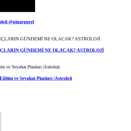
oloji @pinargurel
BURÇLARIN GÜNDEMİ NE OLACAK? ASTROLOJİ
ğitim ve Seyahat Planları |Astroloji