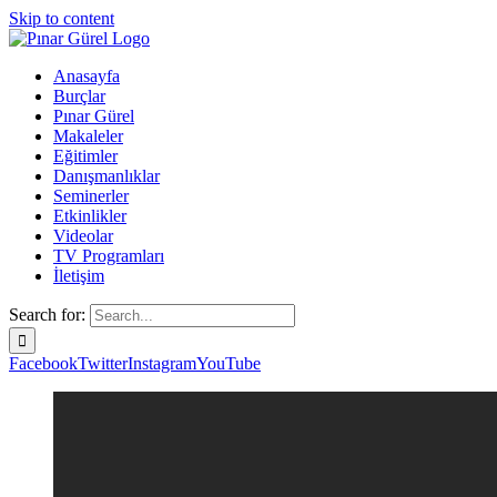
Skip to content
Anasayfa
Burçlar
Pınar Gürel
Makaleler
Eğitimler
Danışmanlıklar
Seminerler
Etkinlikler
Videolar
TV Programları
İletişim
Search for:
Facebook
Twitter
Instagram
YouTube