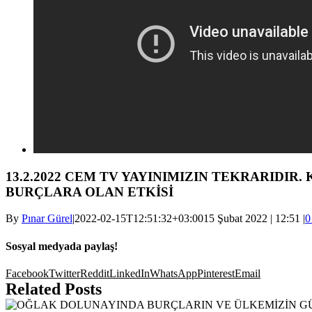
13.2.2022 CEM TV YAYINIMIZIN TEKRARIDIR
BURÇLARA OLAN ETKİSİ
By
Pınar Gürel
|
2022-02-15T12:51:32+03:00
15 Şubat 2022 | 12:51
|
0
Sosyal medyada paylaş!
Facebook
Twitter
Reddit
LinkedIn
WhatsApp
Pinterest
Email
Related Posts