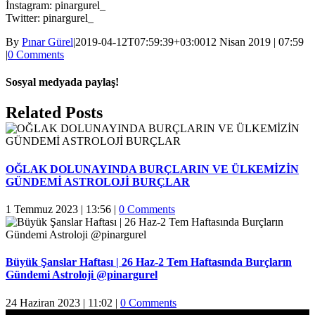
İnstagram: pinargurel_
Twitter: pinargurel_
By
Pınar Gürel
|
2019-04-12T07:59:39+03:00
12 Nisan 2019 | 07:59
|
0 Comments
Sosyal medyada paylaş!
Facebook
Twitter
Reddit
LinkedIn
WhatsApp
Pinterest
Email
Related Posts
OĞLAK DOLUNAYINDA BURÇLARIN VE ÜLKEMİZİN
GÜNDEMİ ASTROLOJİ BURÇLAR
1 Temmuz 2023 | 13:56
|
0 Comments
Büyük Şanslar Haftası | 26 Haz-2 Tem Haftasında Burçların
Gündemi Astroloji @pinargurel
24 Haziran 2023 | 11:02
|
0 Comments