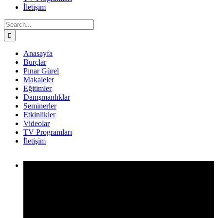
İletişim
Search
for:
Anasayfa
Burçlar
Pınar Gürel
Makaleler
Eğitimler
Danışmanlıklar
Seminerler
Etkinlikler
Videolar
TV Programları
İletişim
Facebook
Twitter
Instagram
YouTube