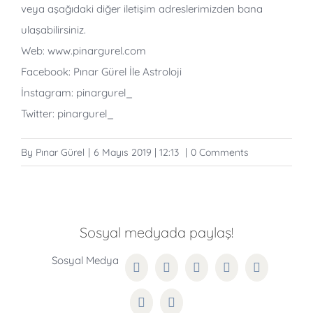
veya aşağıdaki diğer iletişim adreslerimizden bana
ulaşabilirsiniz.
Web: www.pinargurel.com
Facebook: Pınar Gürel İle Astroloji
İnstagram: pinargurel_
Twitter: pinargurel_
By
Pınar Gürel
|
6 Mayıs 2019 | 12:13
|
0 Comments
Sosyal medyada paylaş!
Facebook
Twitter
Reddit
LinkedIn
WhatsApp
Pinterest
Email