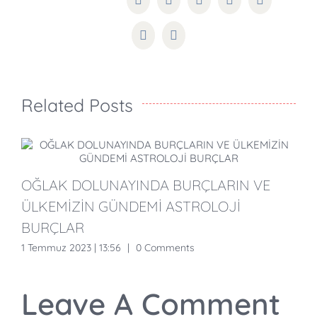
Facebook
Twitter
Reddit
LinkedIn
WhatsApp
Pinterest
Email
Related Posts
OĞLAK DOLUNAYINDA BURÇLARIN VE
B
ÜLKEMİZİN GÜNDEMİ ASTROLOJİ
H
BURÇLAR
1 Temmuz 2023 | 13:56
|
0 Comments
2
Leave A Comment