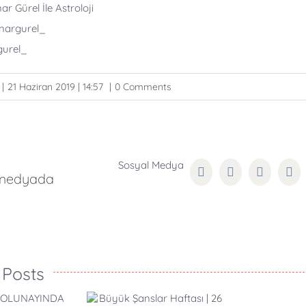
r Gürel İle Astroloji
inargurel_
rgurel_
|
21 Haziran 2019 | 14:57
|
0 Comments
 medyada
Facebook
Twitter
Reddit
Lin
 Posts