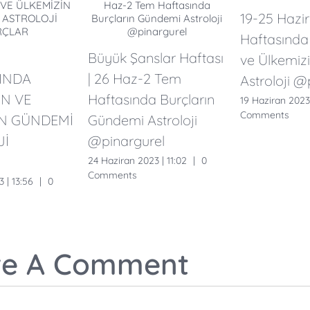
19-25 Hazi
Haftasında 
Büyük Şanslar Haftası
ve Ülkemiz
INDA
| 26 Haz-2 Tem
Astroloji @
N VE
Haftasında Burçların
19 Haziran 2023 
Comments
İN GÜNDEMİ
Gündemi Astroloji
Jİ
@pinargurel
24 Haziran 2023 | 11:02
|
0
Comments
 | 13:56
|
0
ve A Comment