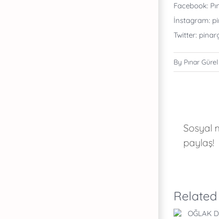
Facebook: Pına
İnstagram: p
Twitter: pina
By
Pınar Gürel
Sosyal
paylaş!
Related