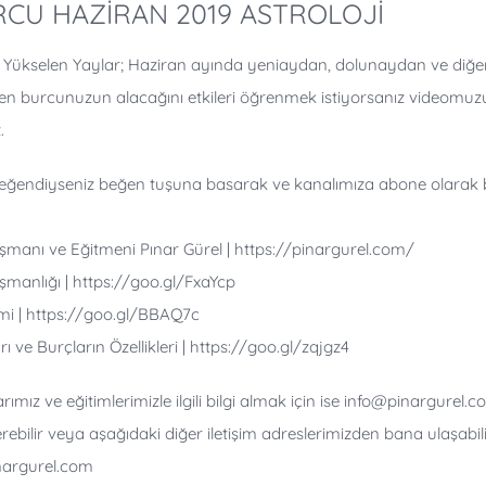
RCU HAZİRAN 2019 ASTROLOJİ
e Yükselen Yaylar; Haziran ayında yeniaydan, dolunaydan ve diğe
 burcunuzun alacağını etkileri öğrenmek istiyorsanız videomuzu
.
ğendiyseniz beğen tuşuna basarak ve kanalımıza abone olarak b
ışmanı ve Eğitmeni Pınar Gürel |
https://pinargurel.com/
ışmanlığı |
https://goo.gl/FxaYcp
mi |
https://goo.gl/BBAQ7c
 ve Burçların Özellikleri |
https://goo.gl/zqjgz4
ımız ve eğitimlerimizle ilgili bilgi almak için ise info@pinargurel.
ebilir veya aşağıdaki diğer iletişim adreslerimizden bana ulaşabilir
nargurel.com