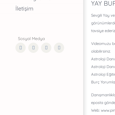
YAY BU
İletişim
Sevgili Yay v
görünümlerden
tavsiye ederiz
Videomuzu be
Facebook
Twitter
Instagram
YouTube
olabilirsiniz.
Astroloji Dan
Astroloji Dan
Astroloji Eğiti
Burç Yorumları
Danışmanlıklar
eposta gönder
Web: www.pi