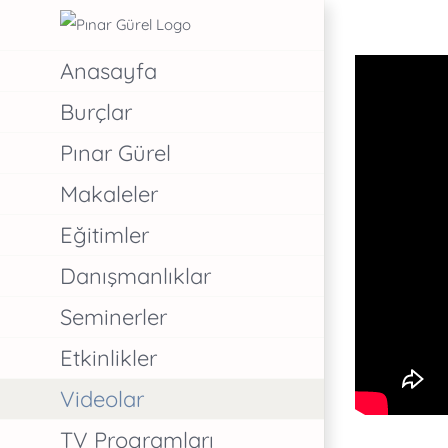
Skip
to
Anasayfa
content
Burçlar
Pınar Gürel
Makaleler
Eğitimler
Danışmanlıklar
Seminerler
Etkinlikler
Videolar
TV Programları