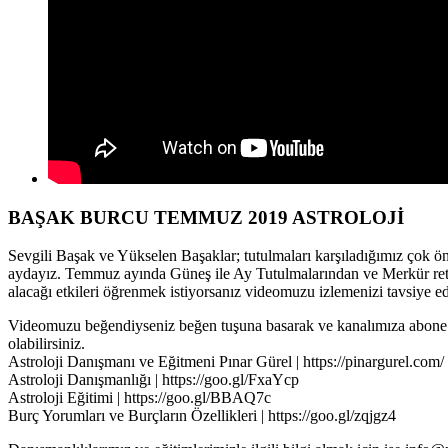
BAŞAK BURCU TEMMUZ 2019 ASTROLOJİ
Sevgili Başak ve Yükselen Başaklar; tutulmaları karşıladığımız çok ön
aydayız. Temmuz ayında Güneş ile Ay Tutulmalarından ve Merkür re
alacağı etkileri öğrenmek istiyorsanız videomuzu izlemenizi tavsiye ed
Videomuzu beğendiyseniz beğen tuşuna basarak ve kanalımıza abone 
olabilirsiniz.
Astroloji Danışmanı ve Eğitmeni Pınar Gürel | https://pinargurel.com/
Astroloji Danışmanlığı | https://goo.gl/FxaYcp
Astroloji Eğitimi | https://goo.gl/BBAQ7c
Burç Yorumları ve Burçların Özellikleri | https://goo.gl/zqjgz4