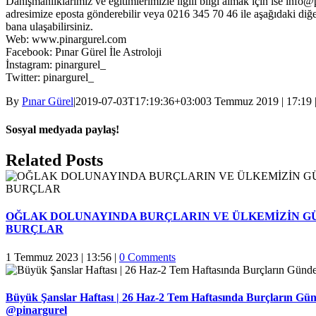
Danışmanlıklarımız ve eğitimlerimizle ilgili bilgi almak için ise info
adresimize eposta gönderebilir veya 0216 345 70 46 ile aşağıdaki diğe
bana ulaşabilirsiniz.
Web: www.pinargurel.com
Facebook: Pınar Gürel İle Astroloji
İnstagram: pinargurel_
Twitter: pinargurel_
By
Pınar Gürel
|
2019-07-03T17:19:36+03:00
3 Temmuz 2019 | 17:19
Sosyal medyada paylaş!
Facebook
Twitter
Reddit
LinkedIn
WhatsApp
Pinterest
Email
Related Posts
OĞLAK DOLUNAYINDA BURÇLARIN VE ÜLKEMİZİN G
BURÇLAR
1 Temmuz 2023 | 13:56
|
0 Comments
Büyük Şanslar Haftası | 26 Haz-2 Tem Haftasında Burçların Gün
@pinargurel