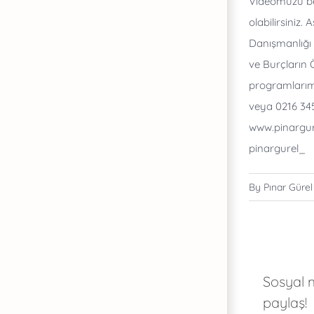
Videomuzu be
olabilirsiniz.
Danışmanlığı 
ve Burçların Öz
programlarımı
veya 0216 345 
www.pinargure
pinargurel_
By
Pınar Gürel
Sosyal
paylaş!