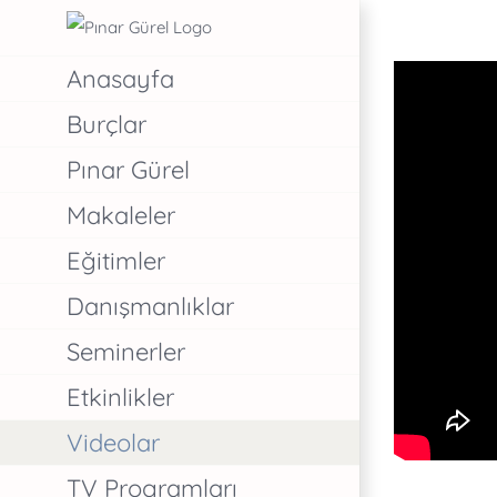
Skip
to
Anasayfa
content
Burçlar
Pınar Gürel
Makaleler
Eğitimler
Danışmanlıklar
Seminerler
Etkinlikler
Videolar
TV Programları