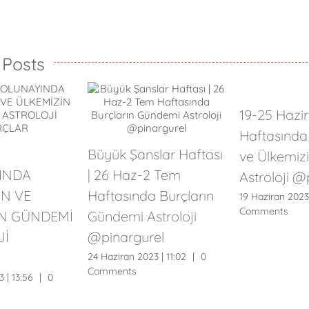
 Posts
19-25 Hazi
Haftasında 
Büyük Şanslar Haftası
ve Ülkemiz
INDA
| 26 Haz-2 Tem
Astroloji @
N VE
Haftasında Burçların
19 Haziran 2023 
Comments
İN GÜNDEMİ
Gündemi Astroloji
Jİ
@pinargurel
24 Haziran 2023 | 11:02
|
0
Comments
 | 13:56
|
0