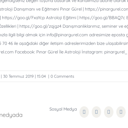
ğendiyseniz beğen tuşuna basarak ve kanalımıza abone olarak b
 Astroloji Danışmanı ve Eğitmeni Pınar Gürel |
https://pinargurel.c
|
https://goo.gl/FxaYcp
Astroloji Eğitimi |
https://goo.gl/BBAQ7c
B
ellikleri |
https://goo.gl/zqjgz4
Danışmanlıklarımız, seminer ve e
zla ilgili bilgi almak için info@pinargurel.com adresimize eposta 
70 46 ile aşağıdaki diğer iletişim adreslerimizden bize ulaşabilirsi
l.com Facebook: Pınar Gürel İle Astroloji İnstagram: pinargurel_ 
|
30 Temmuz 2019 | 15:04
|
0 Comments
 medyada
Facebook
Twitter
Reddit
Lin