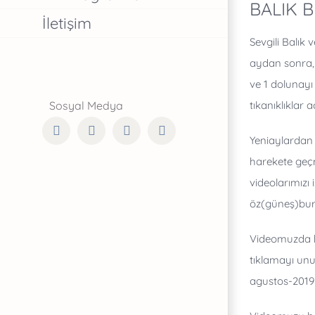
BALIK 
İletişim
Sevgili Balık 
aydan sonra, 
ve 1 dolunayı 
tıkanıklıklar a
Facebook
Twitter
Instagram
YouTube
Yeniaylardan 
harekete geçm
videolarımızı
öz(güneş)bur
Videomuzda ba
tıklamayı un
agustos-2019-