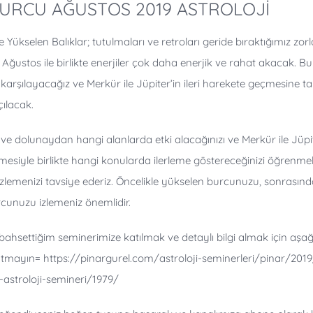
BURCU AĞUSTOS 2019 ASTROLOJİ
ve Yükselen Balıklar; tutulmaları ve retroları geride bıraktığımız zorl
Ağustos ile birlikte enerjiler çok daha enerjik ve rahat akacak. B
karşılayacağız ve Merkür ile Jüpiter’in ileri harekete geçmesine ta
çılacak.
ve dolunaydan hangi alanlarda etki alacağınızı ve Merkür ile Jüpiter
esiyle birlikte hangi konularda ilerleme göstereceğinizi öğrenmek
 izlemenizi tavsiye ederiz. Öncelikle yükselen burcunuzu, sonrasın
cunuzu izlemeniz önemlidir.
hsettiğim seminerimize katılmak ve detaylı bilgi almak için aşağı
utmayın=
https://pinargurel.com/astroloji-seminerleri/pinar/201
astroloji-semineri/1979/