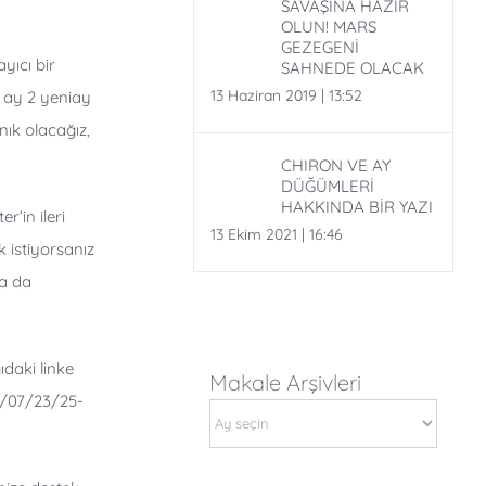
SAVAŞINA HAZIR
OLUN! MARS
GEZEGENİ
ayıcı bir
SAHNEDE OLACAK
13 Haziran 2019 | 13:52
u ay 2 yeniay
nık olacağız,
CHIRON VE AY
DÜĞÜMLERİ
HAKKINDA BİR YAZI
’in ileri
13 Ekim 2021 | 16:46
 istiyorsanız
da da
daki linke
Makale Arşivleri
9/07/23/25-
Makale
Arşivleri