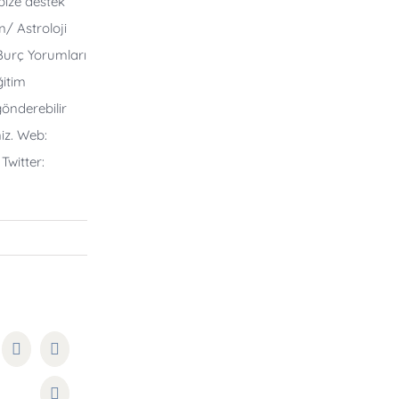
ize destek
om/
Astroloji
urç Yorumları
ğitim
gönderebilir
niz. Web:
Twitter:
kedIn
WhatsApp
Pinterest