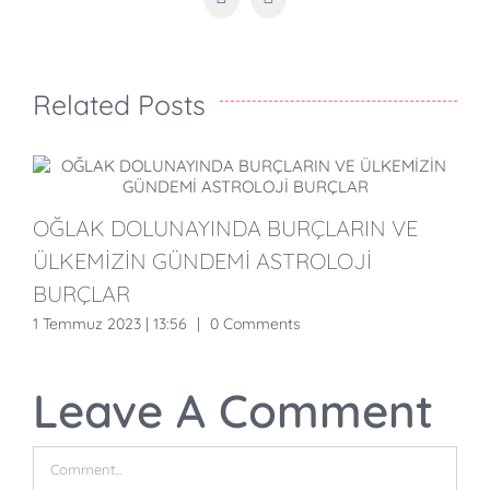
Pinterest
Email
Related Posts
OĞLAK DOLUNAYINDA BURÇLARIN VE
B
ÜLKEMİZİN GÜNDEMİ ASTROLOJİ
H
BURÇLAR
1 Temmuz 2023 | 13:56
|
0 Comments
2
Leave A Comment
Comment