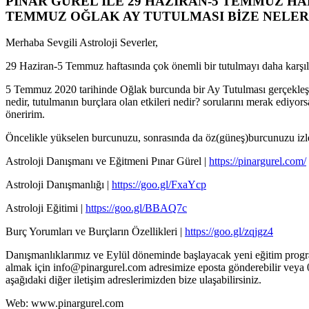
PINAR GÜREL İLE 29 HAZİRAN-5 TEMMUZ HAF
TEMMUZ OĞLAK AY TUTULMASI BİZE NELER
Merhaba Sevgili Astroloji Severler,
29 Haziran-5 Temmuz haftasında çok önemli bir tutulmayı daha karşıl
5 Temmuz 2020 tarihinde Oğlak burcunda bir Ay Tutulması gerçekleş
nedir, tutulmanın burçlara olan etkileri nedir? sorularını merak ediyo
öneririm.
Öncelikle yükselen burcunuzu, sonrasında da öz(güneş)burcunuzu izl
Astroloji Danışmanı ve Eğitmeni Pınar Gürel |
https://pinargurel.com/
Astroloji Danışmanlığı |
https://goo.gl/FxaYcp
Astroloji Eğitimi |
https://goo.gl/BBAQ7c
Burç Yorumları ve Burçların Özellikleri |
https://goo.gl/zqjgz4
Danışmanlıklarımız ve Eylül döneminde başlayacak yeni eğitim program
almak için info@pinargurel.com adresimize eposta gönderebilir veya 
aşağıdaki diğer iletişim adreslerimizden bize ulaşabilirsiniz.
Web: www.pinargurel.com