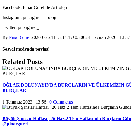
Facebook: Pınar Gürel İle Astroloji
İnstagram: pinargurelastroloji
Twitter: pinargurel_
By
Pınar Gürel
|
2020-06-24T13:37:45+03:00
24 Haziran 2020 | 13:3
Sosyal medyada paylaş!
Facebook
Twitter
Reddit
LinkedIn
WhatsApp
Pinterest
Email
Related Posts
OĞLAK DOLUNAYINDA BURÇLARIN VE ÜLKEMİZİN G
BURÇLAR
1 Temmuz 2023 | 13:56
|
0 Comments
Büyük Şanslar Haftası | 26 Haz-2 Tem Haftasında Burçların Gün
@pinargurel