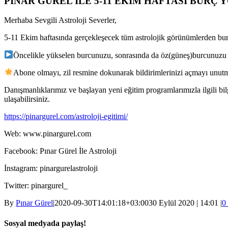
PINAR GÜREL İLE 5-11 EKİM HAFTASI BURÇ
Merhaba Sevgili Astroloji Severler,
5-11 Ekim haftasında gerçekleşecek tüm astrolojik görünümlerden bur
Öncelikle yükselen burcunuzu, sonrasında da öz(güneş)burcunuzu 
Abone olmayı, zil resmine dokunarak bildirimlerinizi açmayı unutm
Danışmanlıklarımız ve başlayan yeni eğitim programlarımızla ilgili bi
ulaşabilirsiniz.
https://pinargurel.com/astroloji-egitimi/
Web: www.pinargurel.com
Facebook: Pınar Gürel İle Astroloji
İnstagram: pinargurelastroloji
Twitter: pinargurel_
By
Pınar Gürel
|
2020-09-30T14:01:18+03:00
30 Eylül 2020 | 14:01
|
0
Sosyal medyada paylaş!