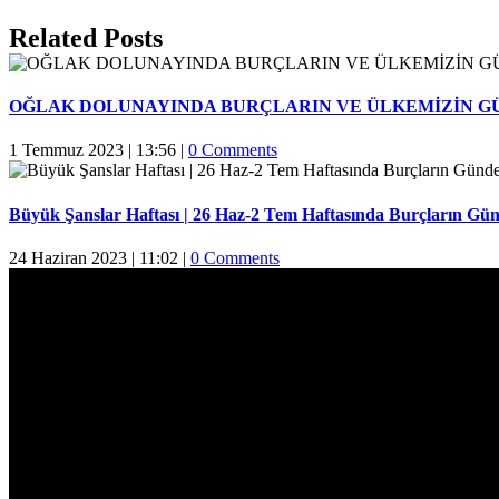
Facebook
Twitter
Reddit
LinkedIn
WhatsApp
Pinterest
Email
Related Posts
OĞLAK DOLUNAYINDA BURÇLARIN VE ÜLKEMİZİN G
1 Temmuz 2023 | 13:56
|
0 Comments
Büyük Şanslar Haftası | 26 Haz-2 Tem Haftasında Burçların Gün
24 Haziran 2023 | 11:02
|
0 Comments