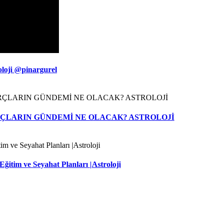
oloji @pinargurel
BURÇLARIN GÜNDEMİ NE OLACAK? ASTROLOJİ
ğitim ve Seyahat Planları |Astroloji