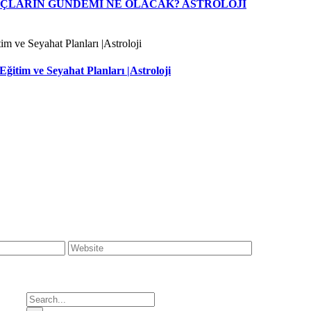
BURÇLARIN GÜNDEMİ NE OLACAK? ASTROLOJİ
ğitim ve Seyahat Planları |Astroloji
Search
for: