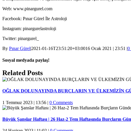
Web: www.pinargurel.com
Facebook: Pınar Gürel İle Astroloji
İnstagram: pinargurelastroloji
Twitter: pinargurel_
By
Pınar Gürel
|
2021-01-16T23:51:20+03:00
16 Ocak 2021 | 23:51
|
0
Sosyal medyada paylaş!
Facebook
Twitter
Reddit
LinkedIn
WhatsApp
Pinterest
Email
Related Posts
OĞLAK DOLUNAYINDA BURÇLARIN VE ÜLKEMİZİN G
1 Temmuz 2023 | 13:56
|
0 Comments
Büyük Şanslar Haftası | 26 Haz-2 Tem Haftasında Burçların Gün
24 Haziran 2023 | 11:02
|
0 Comments