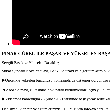
PINAR GÜREL İLE BAŞAK VE YÜKSELEN BAŞA
Sevgili Başak ve Yükselen Başaklar;
Şubat ayındaki Kova Yeni ayı, Balık Dolunayı ve diğer tüm astrolojik
▶️Öncelikle yükselen burcunuzu, sonrasında da öz(güneş)burcunuzu i
🌟Abone olmayı, zil resmine dokunarak bildirimlerinizi açmayı unutm
▶️Videomda bahsettiğim 25 Şubat 2021 tarihinde başlayacak sertifikalı on
Danışmanlıklarımız ve eğitimlerimizle ilgili bilgi için info@pinargurel