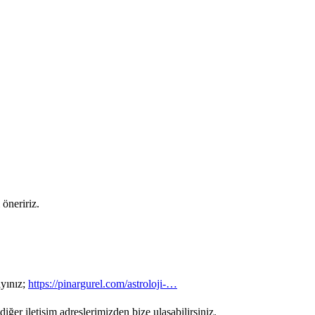
öneririz.
ayınız;
https://pinargurel.com/astroloji-…
ğer iletişim adreslerimizden bize ulaşabilirsiniz.