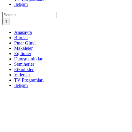
İletişim
Search
for:
Anasayfa
Burçlar
Pınar Gürel
Makaleler
Eğitimler
Danışmanlıklar
Seminerler
Etkinlikler
Videolar
TV Programları
İletişim
Facebook
Twitter
Instagram
YouTube