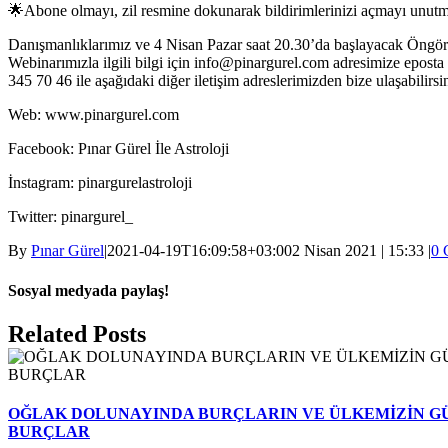
🌟Abone olmayı, zil resmine dokunarak bildirimlerinizi açmayı unutm
Danışmanlıklarımız ve 4 Nisan Pazar saat 20.30’da başlayacak Öngör
Webinarımızla ilgili bilgi için info@pinargurel.com adresimize eposta
345 70 46 ile aşağıdaki diğer iletişim adreslerimizden bize ulaşabilirsin
Web: www.pinargurel.com
Facebook: Pınar Gürel İle Astroloji
İnstagram: pinargurelastroloji
Twitter: pinargurel_
By
Pınar Gürel
|
2021-04-19T16:09:58+03:00
2 Nisan 2021 | 15:33
|
0 
Sosyal medyada paylaş!
Facebook
Twitter
Reddit
LinkedIn
WhatsApp
Pinterest
Email
Related Posts
OĞLAK DOLUNAYINDA BURÇLARIN VE ÜLKEMİZİN G
BURÇLAR