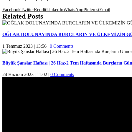
Facebook
Twitter
Reddit
LinkedIn
WhatsApp
Pinterest
Email
Related Posts
OĞLAK DOLUNAYINDA BURÇLARIN VE ÜLKEMİZİN G
1 Temmuz 2023 | 13:56
|
0 Comments
Büyük Şanslar Haftası | 26 Haz-2 Tem Haftasında Burçların Gün
24 Haziran 2023 | 11:02
|
0 Comments