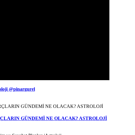
oloji @pinargurel
BURÇLARIN GÜNDEMİ NE OLACAK? ASTROLOJİ