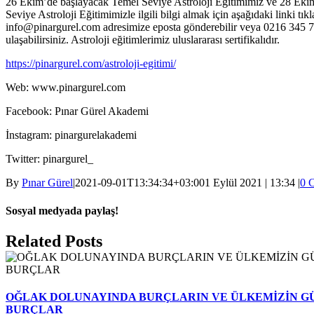
26 Ekim’de başlayacak Temel Seviye Astroloji Eğitimimiz ve 28 Ekim
Seviye Astroloji Eğitimimizle ilgili bilgi almak için aşağıdaki linki tıkl
info@pinargurel.com adresimize eposta gönderebilir veya 0216 345 7
ulaşabilirsiniz. Astroloji eğitimlerimiz uluslararası sertifikalıdır.
https://pinargurel.com/astroloji-egitimi/
Web: www.pinargurel.com
Facebook: Pınar Gürel Akademi
İnstagram: pinargurelakademi
Twitter: pinargurel_
By
Pınar Gürel
|
2021-09-01T13:34:34+03:00
1 Eylül 2021 | 13:34
|
0 
Sosyal medyada paylaş!
Facebook
Twitter
Reddit
LinkedIn
WhatsApp
Pinterest
Email
Related Posts
OĞLAK DOLUNAYINDA BURÇLARIN VE ÜLKEMİZİN G
BURÇLAR